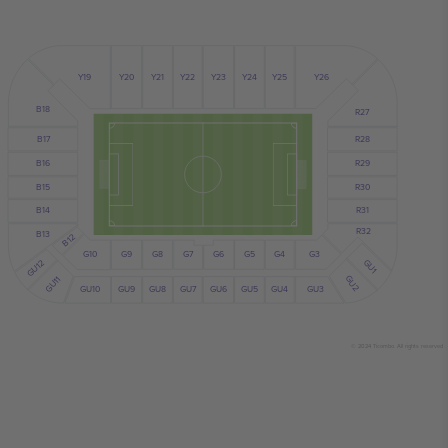
Y24
Y25
Y19
Y23
Y21
Y22
Y20
Y26
B18
R27
R28
B17
B16
R29
B15
R30
B14
R31
R32
B13
B12
G10
G7
G6
G9
G8
G5
G4
G3
GU1
GU12
GU2
GU11
GU10
GU5
GU4
GU6
GU9
GU8
GU7
GU3
© 2024 Ticombo. All rights reserved