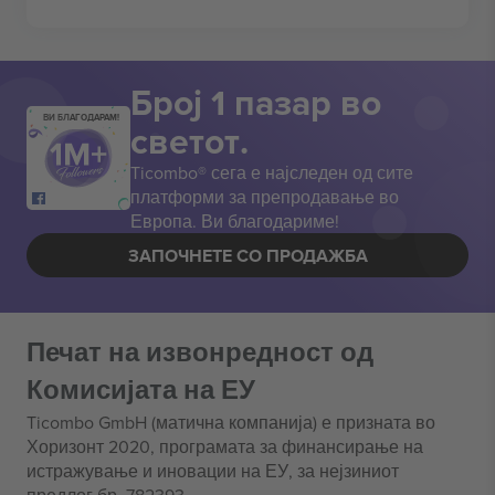
Број 1 пазар во
ВИ БЛАГОДАРАМ!
светот.
Ticombo® сега е најследен од сите
платформи за препродавање во
Европа. Ви благодариме!
ЗАПОЧНЕТЕ СО ПРОДАЖБА
Печат на извонредност од
Комисијата на ЕУ
Ticombo GmbH (матична компанија) е призната во
Хоризонт 2020, програмата за финансирање на
истражување и иновации на ЕУ, за нејзиниот