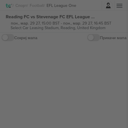
Најави се
Спорт
Football
EFL League One
Reading FC vs Stevenage FC EFL League One билети
пон., мар. 29 27, 15:00 BST
-
пон., мар. 29 27, 16:45 BST
Select Car Leasing Stadium,
Reading, United Kingdom
Сокриј мапа
Прикачи мапа