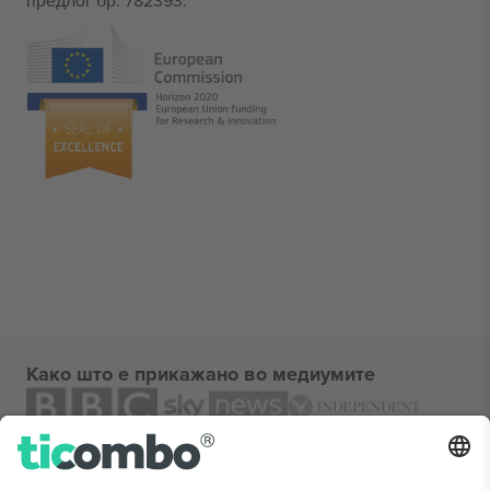
предлог бр. 782393.
Како што е прикажано во медиумите