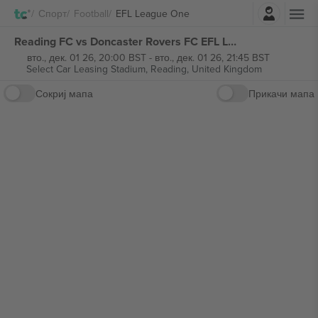
Најави се
Спорт
Football
EFL League One
Reading FC vs Doncaster Rovers FC EFL League One билети
вто., дек. 01 26, 20:00 BST
-
вто., дек. 01 26, 21:45 BST
Select Car Leasing Stadium,
Reading, United Kingdom
Сокриј мапа
Прикачи мапа