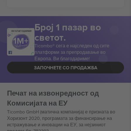
Број 1 пазар во
ВИ БЛАГОДАРАМ!
светот.
Ticombo® сега е најследен од сите
платформи за препродавање во
Европа. Ви благодариме!
ЗАПОЧНЕТЕ СО ПРОДАЖБА
Печат на извонредност од
Комисијата на ЕУ
Ticombo GmbH (матична компанија) е призната во
Хоризонт 2020, програмата за финансирање на
истражување и иновации на ЕУ, за нејзиниот