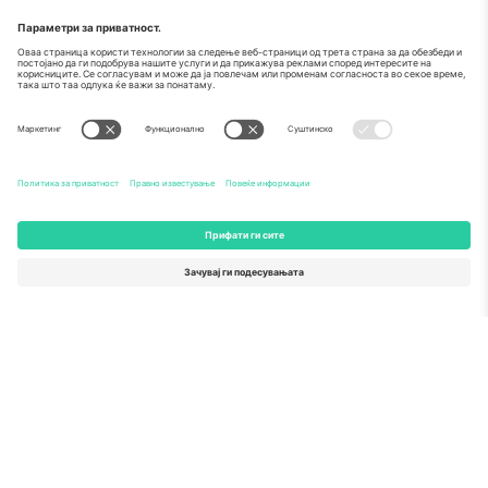
За
Корпоративни услуги
Тим
Најчесто поставувани прашања
TixProtect
Како работи
Отпечаток
Хотели
Правила и услови
World Cup Hub
Придружна програма
Контактирајте нѐ
Канцеларии и поддршка