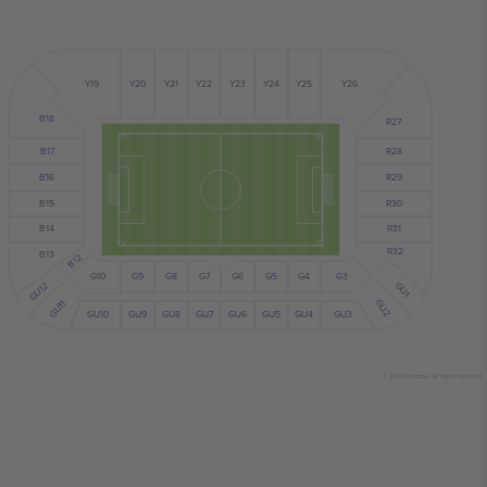
Y24
Y25
Y19
Y23
Y21
Y22
Y20
Y26
B18
R27
R28
B17
B16
R29
B15
R30
B14
R31
R32
B13
B12
G10
G7
G6
G9
G8
G5
G4
G3
GU1
GU12
GU2
GU11
GU10
GU5
GU4
GU6
GU9
GU8
GU7
GU3
© 2024 Ticombo. All rights reserved