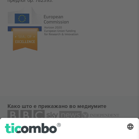
предлог бр. 782393.
Како што е прикажано во медиумите