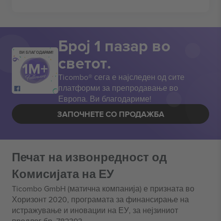
Број 1 пазар во
ВИ БЛАГОДАРАМ!
светот.
Ticombo® сега е најследен од сите
платформи за препродавање во
Европа. Ви благодариме!
ЗАПОЧНЕТЕ СО ПРОДАЖБА
Печат на извонредност од
Комисијата на ЕУ
Ticombo GmbH (матична компанија) е призната во
Хоризонт 2020, програмата за финансирање на
истражување и иновации на ЕУ, за нејзиниот