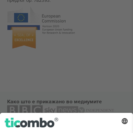
предлог бр. 782393.
Како што е прикажано во медиумите