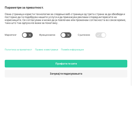
За
Корпоративни услуги
Тим
Најчесто поставувани прашања
TixProtect
Како работи
Отпечаток
Хотели
Правила и услови
World Cup Hub
Придружна програма
Контактирајте нѐ
Канцеларии и поддршка