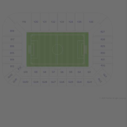
Y24
Y25
Y19
Y23
Y21
Y22
Y20
Y26
B18
R27
R28
B17
B16
R29
B15
R30
B14
R31
R32
B13
B12
G10
G7
G6
G9
G8
G5
G4
G3
GU1
GU12
GU2
GU11
GU10
GU5
GU4
GU6
GU9
GU8
GU7
GU3
© 2024 Ticombo. All rights reserved