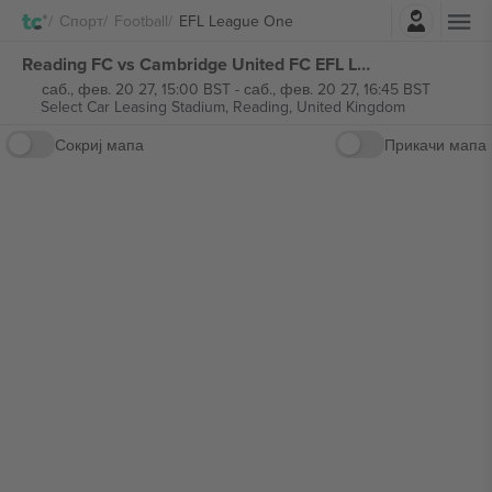
Најави се
Спорт
Football
EFL League One
Reading FC vs Cambridge United FC EFL League One билети
саб., фев. 20 27, 15:00 BST
-
саб., фев. 20 27, 16:45 BST
Select Car Leasing Stadium,
Reading, United Kingdom
Сокриј мапа
Прикачи мапа