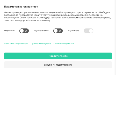
За
Корпоративни услуги
Тим
Најчесто поставувани прашања
TixProtect
Како работи
Отпечаток
Хотели
Правила и услови
World Cup Hub
Придружна програма
Контактирајте нѐ
Канцеларии и поддршка