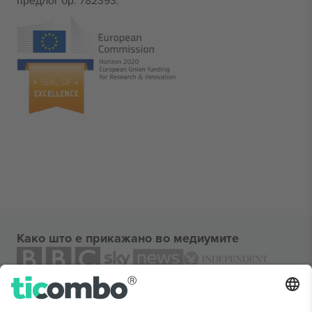
предлог бр. 782393.
Како што е прикажано во медиумите