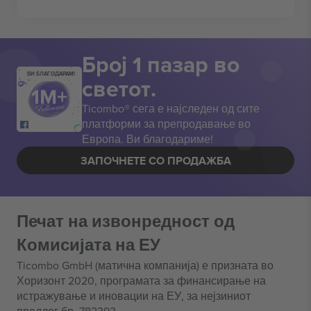
Број 1 пазар во
ВИ БЛАГОДАРАМ!
светот.
Ticombo® сега е најследен од сите
платформи за препродавање во
Европа. Ви благодариме!
ЗАПОЧНЕТЕ СО ПРОДАЖБА
Печат на извонредност од
Комисијата на ЕУ
Ticombo GmbH (матична компанија) е призната во
Хоризонт 2020, програмата за финансирање на
истражување и иновации на ЕУ, за нејзиниот