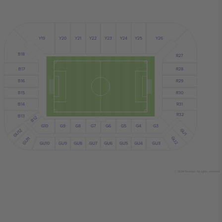
Y24
Y25
Y19
Y23
Y21
Y22
Y20
Y26
B18
R27
R28
B17
B16
R29
B15
R30
B14
R31
R32
B13
B12
G10
G7
G6
G9
G8
G5
G4
G3
GU1
GU12
GU2
GU11
GU10
GU5
GU4
GU6
GU9
GU8
GU7
GU3
© 2024 Ticombo. All rights reserved