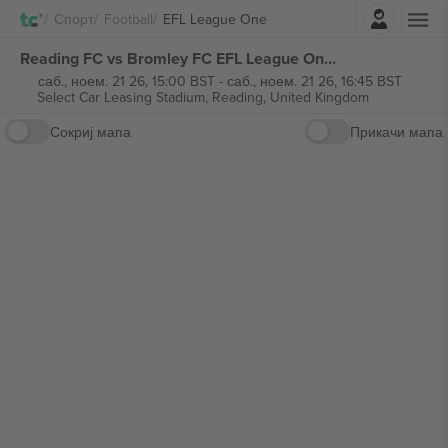
Најави се
Спорт
Football
EFL League One
Reading FC vs Bromley FC EFL League One билети
саб., ноем. 21 26, 15:00 BST
-
саб., ноем. 21 26, 16:45 BST
Select Car Leasing Stadium,
Reading, United Kingdom
Сокриј мапа
Прикачи мапа