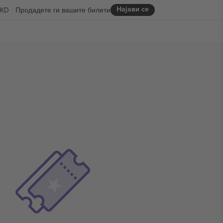
Најави се
KD
Продадете ги вашите билети