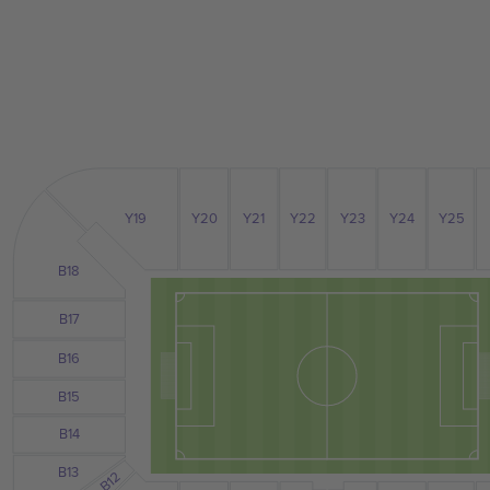
Y24
Y25
Y19
Y23
Y21
Y22
Y20
B18
B17
B16
B15
B14
B13
B12