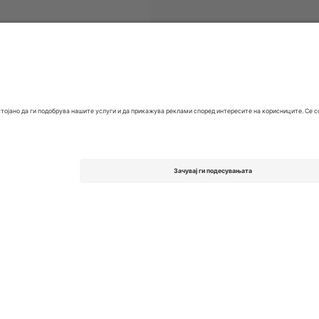
gue One
Билети