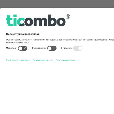
Брзи врски
Reading FC
Билети
Barnsley FC
Билети
EFL Lea