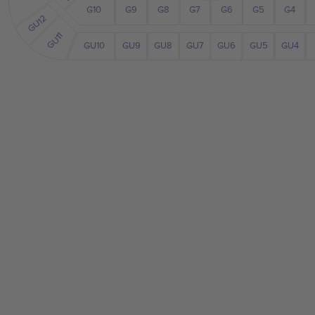
G10
G7
G6
G9
G8
G5
G4
GU12
GU11
GU10
GU6
GU5
GU4
GU9
GU8
GU7