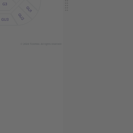
G3
GU1
GU2
GU3
© 2024 Ticombo. All rights reserved