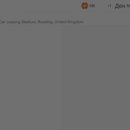
MK
+1
M
и
 Car Leasing Stadium,
Reading, United Kingdom