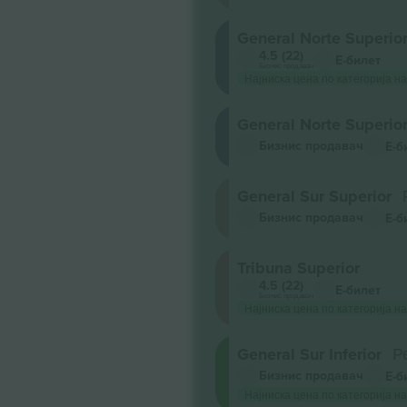
General Norte Superio
4.5 (22)
Е-билет
Бизнис продавач
Најниска цена по категорија на
General Norte Superio
Бизнис продавач
Е-б
General Sur Superior
Бизнис продавач
Е-б
Tribuna Superior
4.5 (22)
Е-билет
Бизнис продавач
Најниска цена по категорија на
General Sur Inferior
Р
Бизнис продавач
Е-б
Најниска цена по категорија на