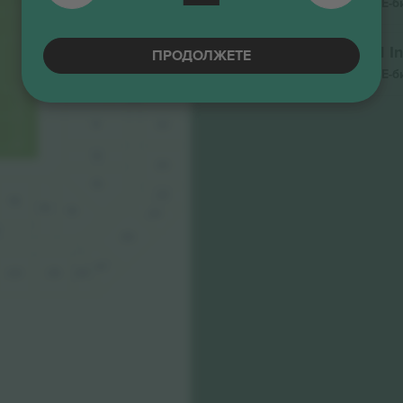
Бизнис продавач
Е-б
108
209
CORPORATE CLUB
GOL CORNELLA
210
109
Tribuna Presidencial In
ПРОДОЛЖЕТЕ
42
Бизнис продавач
Е-б
110
211
111
212
112
213
113
214
116
115
114
215
216
217
218
220
219