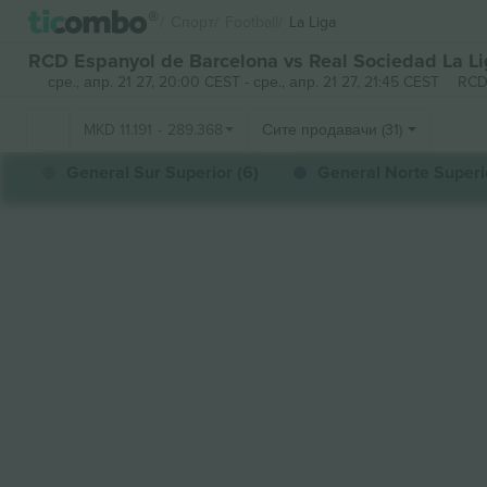
Спорт
Football
La Liga
RCD Espanyol de Barcelona vs Real Sociedad La L
сре., апр. 21 27, 20:00 CEST
-
сре., апр. 21 27, 21:45 CEST
RCD
MKD
11.191
-
289.368
Сите продавачи (31)
General Sur Superior (6)
General Norte Superio