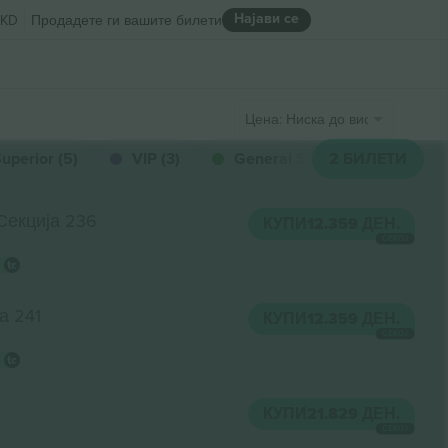
Најави се
KD
Продадете ги вашите билети
Цена: Ниска до висока
uperior (5)
VIP (3)
General Sur Inferior (2)
2
БИЛЕТИ
Секција 236
КУПИ
12.359 ДЕН.
СЕКОЈ
а 241
КУПИ
12.359 ДЕН.
СЕКОЈ
КУПИ
21.829 ДЕН.
СЕКОЈ