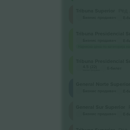
Tribuna Superior
Ред 
Бизнис продавач
Е-б
Tribuna Presidencial S
Бизнис продавач
Е-б
Најниска цена по категорија на
Tribuna Presidencial S
4.5 (22)
Е-билет
Бизнис продавач
General Norte Superio
Бизнис продавач
Е-б
General Sur Superior
Бизнис продавач
Е-б
Ред 