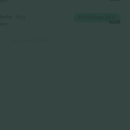
илет
ferior
Ред .
КУПИ
41.198 ДЕН.
СЕКОЈ
илет
Крај на резултати