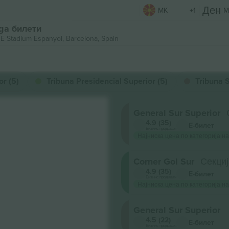
MK
+1
M
iga билети
E Stadium Espanyol,
Barcelona, Spain
r (5)
Tribuna Presidencial Superior (5)
Tribuna S
General Sur Superior
4.9 (35)
Е-билет
Бизнис продавач
Најниска цена по категорија на
Corner Gol Sur
Секциј
4.9 (35)
Е-билет
Бизнис продавач
Најниска цена по категорија на
General Sur Superior
4.5 (22)
Е-билет
Бизнис продавач