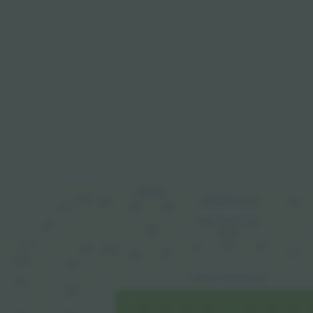
PREMSA
243
244
200
PRESIDENT CLUB
242
245
246
EXECUTIVE CLUB
241
38
P200
240
100
101
137
133
134
102
136
135
239
132
TRIBUNA PRESIDENCIAL
238
131