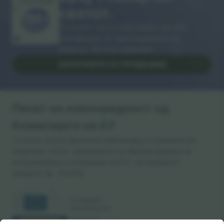
ВИ БЛАГОДАРАМ!
светот.
Ticombo® сега е најследен од сите
платформи за препродавање во
Европа. Ви благодариме!
ЗАПОЧНЕТЕ СО ПРОДАЖБА
Печат на извонредност од
Комисијата на ЕУ
Ticombo GmbH (матична компанија) е призната во
Хоризонт 2020, програмата за финансирање на
истражување и иновации на ЕУ, за нејзиниот
предлог бр. 782393.