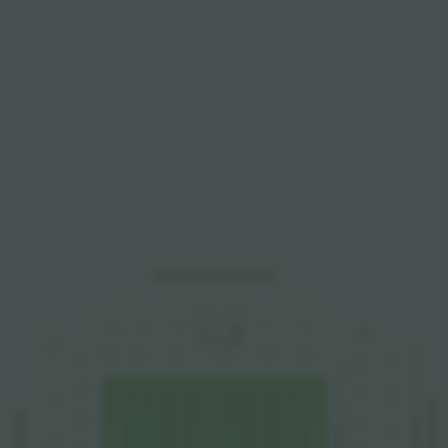
SOUTH
AFRIC
A
 ROAD S
T
AND
D
L
E
D
A
B
C
F
G
D-box
HU
The C Club
Y2
A
L
B
L
C
L
E
L
F
L
G
L
JU
Z1
H
L
Z2
J
L
KU
LOFTUS ROAD S
Y3
 END 
MEMBERS
Z3
F
K
L
AMI
LU
L
L
Y
Y4