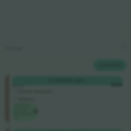
Легенда
2
БИЛЕТИ
Ellerslie
КУПИ
9.594 ДЕН.
Road
СЕКОЈ
Бизнис продавач
М-билет
Најниска
цена по
категорија
на