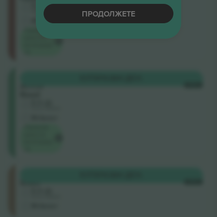
5.0 (2)
ПРОДОЛЖЕТЕ
Бизнис продавач
М-билет
Најниска
цена по
категорија
на
South
КУПИ
11.501 ДЕН.
Africa
СЕКОЈ
Road
5.0 (2)
Бизнис продавач
М-билет
Најниска
цена по
категорија
на
Ellerslie
КУПИ
11.501 ДЕН.
Road
СЕКОЈ
5.0 (2)
Бизнис продавач
М-билет