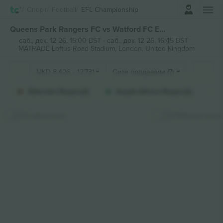
Најави се
Спорт
Football
EFL Championship
Queens Park Rangers FC vs Watford FC EFL Championship билети
саб., дек. 12 26, 15:00 BST
-
саб., дек. 12 26, 16:45 BST
MATRADE Loftus Road Stadium,
London, United Kingdom
MKD
8.426
-
12.731
Сите продавачи (7)
Ellerslie Road (4)
South Africa Road (2)
Сокриј мапа
Прикачи мапа