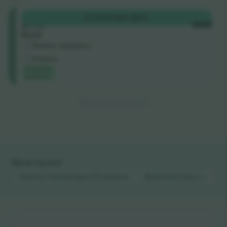
South
КУПИ
11.501 ДЕН.
Africa
СЕКОЈ
Road
Бизнис продавач
Е-билет
Најдобра
вредност
Крај на резултати
Брзи врски
Queens Park Rangers FC
Билети
Watford FC
Билети