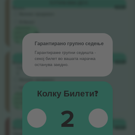
Ellerslie
КУПИ
9.594 ДЕН.
Road
СЕКОЈ
Бизнис продавач
Е-билет
Најниска
цена по
категорија
на
Гарантирано групно седење
Гарантираме групни седишта ‑
Ellerslie
КУПИ
9.594 ДЕН.
секој билет во вашата нарачка
Road
СЕКОЈ
останува заедно.
Секција
V
Бизнис продавач
Е-билет
Колку Билети?
Најниска
цена по
категорија
2
на
Loftus
КУПИ
9.902 ДЕН.
Road
СЕКОЈ
Upper