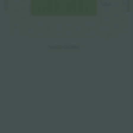
 SCHOO
ARE
Z4
L
L
ARE
A
MU
A
T
AND
T
Z5
B
N
L
Y5
NU
Z6
P
L
Y6
PU
X
W
V
T
S
R
Y2
QU
ELLERSLIE ROAD S
T
AND