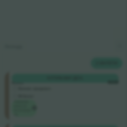
Легенда
2
БИЛЕТИ
Ellerslie
КУПИ
9.597 ДЕН.
Road
СЕКОЈ
Бизнис продавач
М-билет
Најниска
цена по
категорија
на