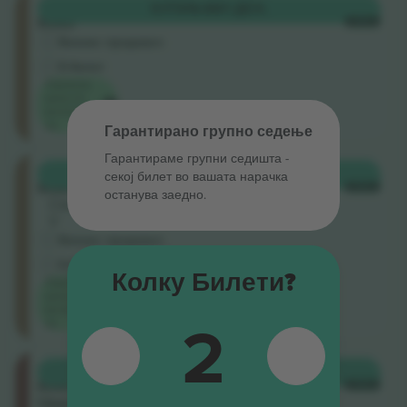
Ellerslie
КУПИ
9.597 ДЕН.
Road
СЕКОЈ
Бизнис продавач
Е-билет
Најниска
цена по
категорија
на
Гарантирано групно седење
Гарантираме групни седишта ‑
Ellerslie
КУПИ
9.597 ДЕН.
секој билет во вашата нарачка
Road
СЕКОЈ
останува заедно.
Секција
V
Бизнис продавач
Е-билет
Колку Билети?
Најниска
цена по
категорија
2
на
Loftus
КУПИ
9.905 ДЕН.
Road
СЕКОЈ
Upper