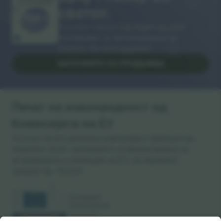
ВИ БЛАГОДАРАМ!
светот.
Ticombo® сега е најследен од сите
платформи за препродавање во
Европа. Ви благодариме!
ЗАПОЧНЕТЕ СО ПРОДАЖБА
Печат на извонредност од
Комисијата на ЕУ
Ticombo GmbH (матична компанија) е призната во
Хоризонт 2020, програмата за финансирање на
истражување и иновации на ЕУ, за нејзиниот
предлог бр. 782393.