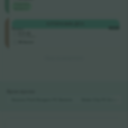
Најдобра
вредност
Ellerslie
КУПИ
11.505 ДЕН.
Road
СЕКОЈ
5.0 (2)
Бизнис продавач
М-билет
Крај на резултати
Брзи врски
Queens Park Rangers FC
Билети
Stoke City FC
Билети