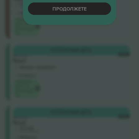
5.0 (2)
ПРОДОЛЖЕТЕ
Бизнис продавач
М-билет
Најниска
цена по
категорија
на
South
КУПИ
11.505 ДЕН.
Africa
СЕКОЈ
Road
Бизнис продавач
Е-билет
Најниска
цена по
категорија
на
South
КУПИ
11.505 ДЕН.
Africa
СЕКОЈ
Road
5.0 (2)
Бизнис продавач
М-билет