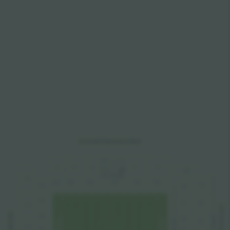
SOUTH
AFRIC
A
 ROAD S
T
AND
D
L
E
D
A
B
C
F
G
D-box
HU
The C Club
Y2
A
L
B
L
C
L
E
L
F
L
G
L
JU
Z1
H
L
Z2
J
L
KU
LOFTUS ROAD S
Y3
 END 
MEMBERS
Z3
F
K
L
AMI
LU
L
L
Y
Y4