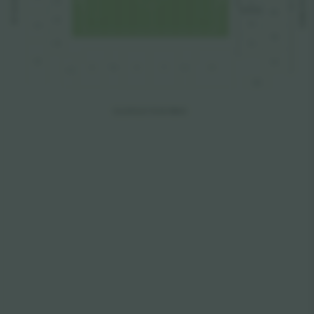
 SCHOO
ARE
Z4
L
L
ARE
A
MU
A
T
AND
T
Z5
B
N
L
Y5
NU
Z6
P
L
Y6
PU
X
W
V
T
S
R
Y2
QU
ELLERSLIE ROAD S
T
AND