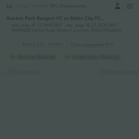
Најави се
Спорт
Football
EFL Championship
Queens Park Rangers FC vs Stoke City FC EFL Championship билети
вто., мар. 16 27, 19:45 BST
-
вто., мар. 16 27, 21:30 BST
MATRADE Loftus Road Stadium,
London, United Kingdom
MKD
8.428
-
12.735
Сите продавачи (7)
Ellerslie Road (4)
South Africa Road (2)
Сокриј мапа
Прикачи мапа