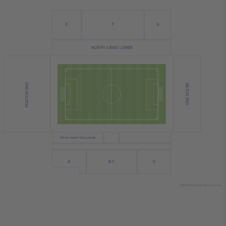
E
F
G
NORTH STAND LOWER
FRATTON END
MILTON END
SOUTH FAMILY ENCLOSURE
D
A
B-C
© 2024 Ticombo. All rights reserved