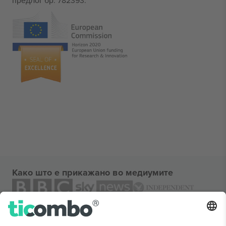
предлог бр. 782393.
Како што е прикажано во медиумите