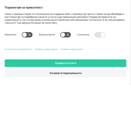
За
Корпоративни услуги
Тим
Најчесто поставувани прашања
TixProtect
Како работи
Отпечаток
Хотели
Правила и услови
World Cup Hub
Придружна програма
Контактирајте нѐ
Канцеларии и поддршка