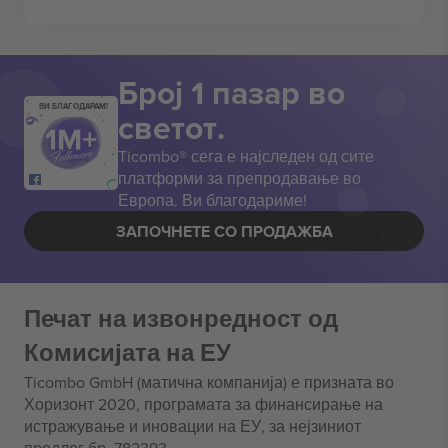
Број 1 пазар во
ВИ БЛАГОДАРАМ!
светот.
Ticombo® сега е најследен од сите
платформи за препродавање во
Европа. Ви благодариме!
ЗАПОЧНЕТЕ СО ПРОДАЖБА
Печат на извонредност од
Комисијата на ЕУ
Ticombo GmbH (матична компанија) е призната во
Хоризонт 2020, програмата за финансирање на
истражување и иновации на ЕУ, за нејзиниот