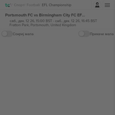
Најави се
Спорт
Football
EFL Championship
Portsmouth FC vs Birmingham City FC EFL Championship билети
саб., дек. 12 26, 15:00 BST
-
саб., дек. 12 26, 16:45 BST
Fratton Park,
Portsmouth, United Kingdom
Сокриј мапа
Прикачи мапа