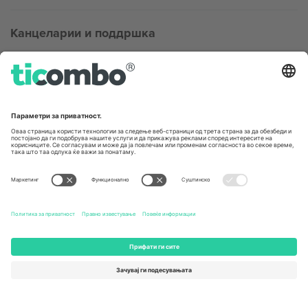
Канцеларии и поддршка
Germany
United Kingdom
Unter den Linden 24, 10117
167 City Road, London, Greater
Berlin, Germany
London, EC1V 1AW, United
Kingdom
United States
Switzerland
131 Continental Dr, Suite 305,
Dorfstrasse 52a, 6390
Newark, Delaware 19713, United
Engelberg, Switzerland
States
Bulgaria
United Arab Emirates
Regus Sofia City West, bul
UAE Dubai Silicon Oasis, DDP
Totleben 53-55, 1606 Sofia,
Building A1, Office 302, Dubai,
Bulgaria
United Arab Emirates
Mexico