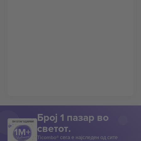
Број 1 пазар во
ВИ БЛАГОДАРАМ!
светот.
Ticombo® сега е најследен од сите