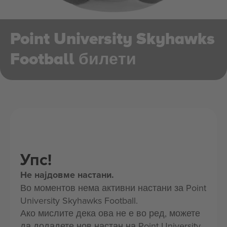
Point University Skyhawks
Football билети
Упс!
Не најдовме настани.
Во моментов нема активни настани за Point
University Skyhawks Football.
Ако мислите дека ова не е во ред, можете
да додадете нов настан на Point University