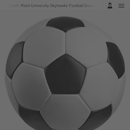
Најави се
т
Football
Point University Skyhawks Football Билети