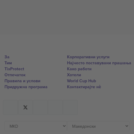
За
Корпоративни услуги
Тим
Најчесто поставувани прашања
TixProtect
Како работи
Отпечаток
Хотели
Правила и услови
World Cup Hub
Придружна програма
Контактирајте нѐ