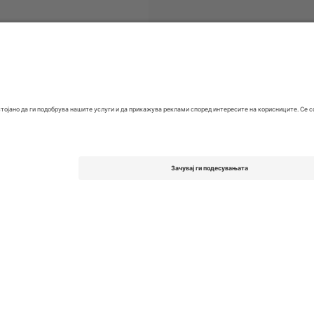
EFL League One
Билети