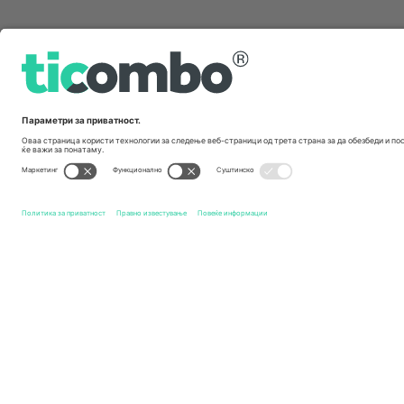
Брзи врски
Plymouth Argyle FC
Билети
Oxford United FC
Билети