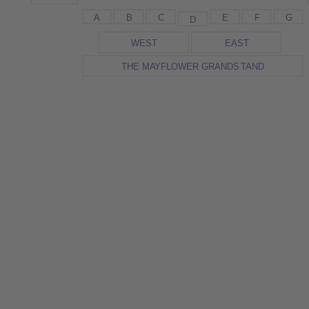
A
B
C
E
F
G
D
WES
T
EAS
T
THE M
A
YFLOWER GRANDS
T
AND