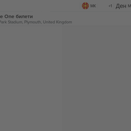
MK
+1
M
ue One билети
ark Stadium,
Plymouth, United Kingdom