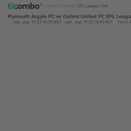
Спорт
Football
EFL League One
Plymouth Argyle FC vs Oxford United FC EFL Leag
саб., апр. 10 27, 15:00 BST
-
саб., апр. 10 27, 16:45 BST
Home P