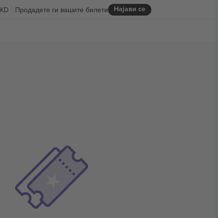
Најави се
KD
Продадете ги вашите билети