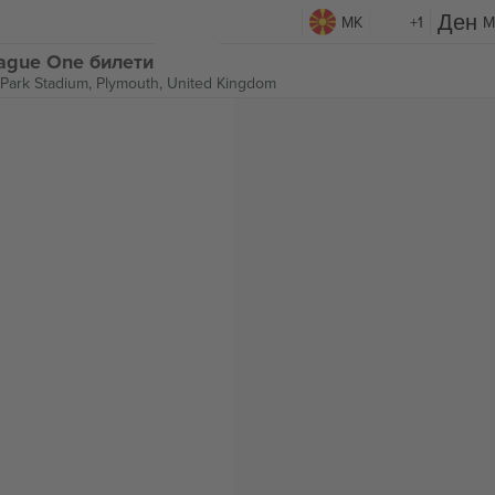
MK
+1
M
eague One билети
Park Stadium,
Plymouth, United Kingdom