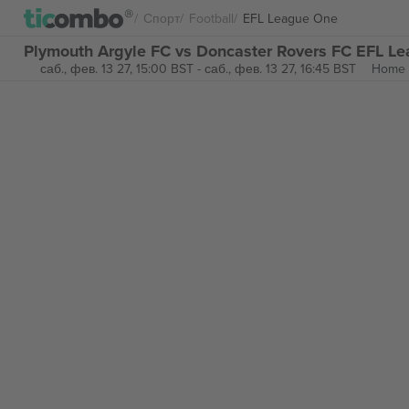
Спорт
Football
EFL League One
Plymouth Argyle FC vs Doncaster Rovers FC EFL L
саб., фев. 13 27, 15:00 BST
-
саб., фев. 13 27, 16:45 BST
Home 