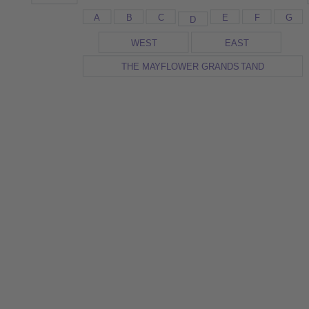
A
B
C
E
F
G
D
WES
T
EAS
T
THE M
A
YFLOWER GRANDS
T
AND