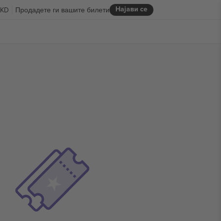
Најави се
KD
Продадете ги вашите билети