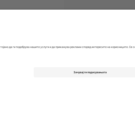
ети
EFL League One
Билети