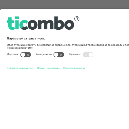
Брзи врски
Plymouth Argyle FC
Билети
Doncaster Rovers FC
Бил