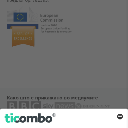
предлог бр. 782393.
Како што е прикажано во медиумите