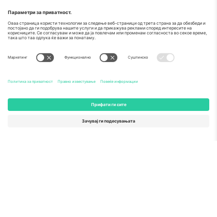
За
Корпоративни услуги
Тим
Најчесто поставувани прашања
TixProtect
Како работи
Отпечаток
Хотели
Правила и услови
World Cup Hub
Придружна програма
Контактирајте нѐ
Канцеларии и поддршка