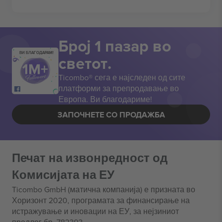
Број 1 пазар во
ВИ БЛАГОДАРАМ!
светот.
Ticombo® сега е најследен од сите
платформи за препродавање во
Европа. Ви благодариме!
ЗАПОЧНЕТЕ СО ПРОДАЖБА
Печат на извонредност од
Комисијата на ЕУ
Ticombo GmbH (матична компанија) е призната во
Хоризонт 2020, програмата за финансирање на
истражување и иновации на ЕУ, за нејзиниот