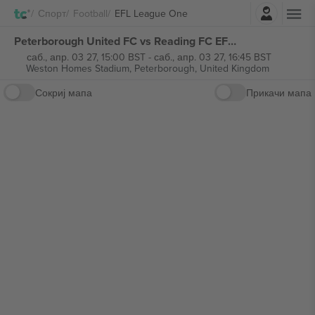
Најави се
Спорт
Football
EFL League One
Peterborough United FC vs Reading FC EFL League One билети
саб., апр. 03 27, 15:00 BST
-
саб., апр. 03 27, 16:45 BST
Weston Homes Stadium,
Peterborough, United Kingdom
Сокриј мапа
Прикачи мапа