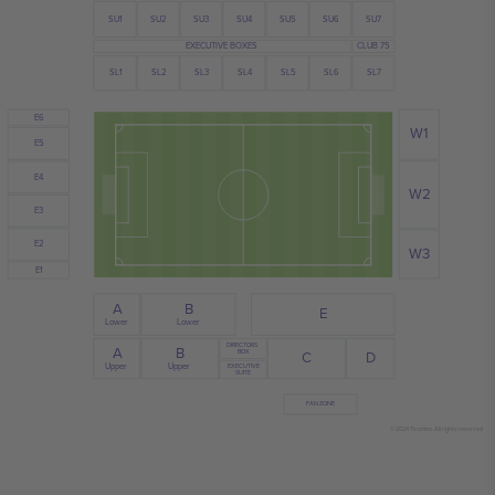
SU3
SU4
SU6
SU2
SU7
SU1
SU5
EXECUTIVE BOXES
CLUB 75
SL1
SL3
SL2
SL5
SL6
SL4
SL7
E6
W1
E5
E4
W2
E3
E2
W3
E1
B
A
E
Lower
Lower
DIRECTORS
A
B
BOX
D
C
Upper
Upper
EXECUTIVE
SUITE
FAN ZONE
© 2024 Ticombo. All rights reserved