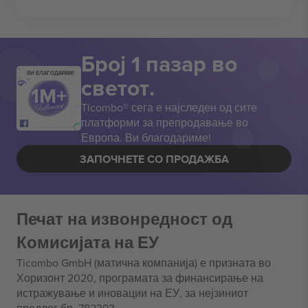
Број 1 пазар во
ВИ БЛАГОДАРАМ!
светот.
Ticombo® сега е најследен од сите
платформи за препродавање во
Европа. Ви благодариме!
ЗАПОЧНЕТЕ СО ПРОДАЖБА
Печат на извонредност од
Комисијата на ЕУ
Ticombo GmbH (матична компанија) е призната во
Хоризонт 2020, програмата за финансирање на
истражување и иновации на ЕУ, за нејзиниот