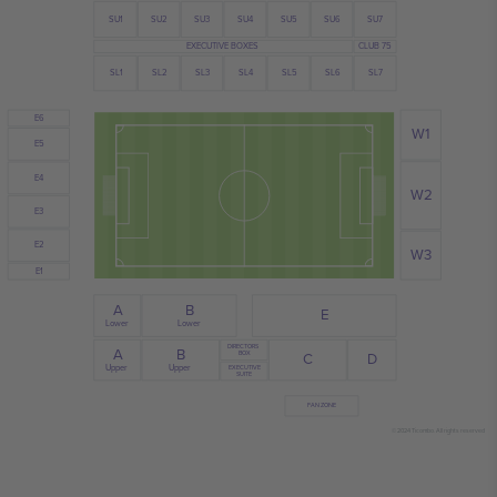
SU3
SU4
SU6
SU2
SU7
SU1
SU5
EXECUTIVE BOXES
CLUB 75
SL1
SL3
SL2
SL5
SL6
SL4
SL7
E6
W1
E5
E4
W2
E3
E2
W3
E1
B
A
E
Lower
Lower
DIRECTORS
A
B
BOX
D
C
Upper
Upper
EXECUTIVE
SUITE
FAN ZONE
© 2024 Ticombo. All rights reserved