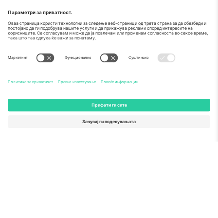
За
Корпоративни услуги
Тим
Најчесто поставувани прашања
TixProtect
Како работи
Отпечаток
Хотели
Правила и услови
World Cup Hub
Придружна програма
Контактирајте нѐ
Канцеларии и поддршка