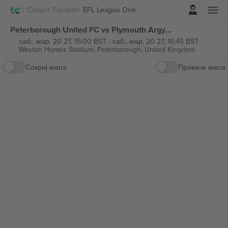
Најави се
Спорт
Football
EFL League One
Peterborough United FC vs Plymouth Argyle FC EFL League One билети
саб., мар. 20 27, 15:00 BST
-
саб., мар. 20 27, 16:45 BST
Weston Homes Stadium,
Peterborough, United Kingdom
Сокриј мапа
Прикачи мапа