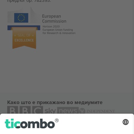
предлог бр. 782393.
Како што е прикажано во медиумите