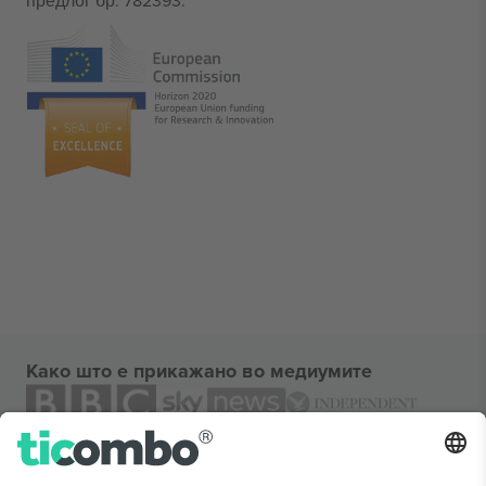
предлог бр. 782393.
Како што е прикажано во медиумите