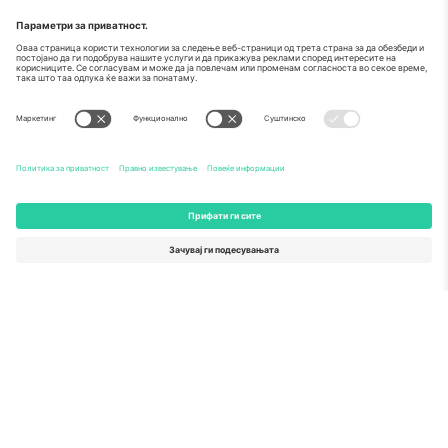
За
Корпоративни услуги
Тим
Најчесто поставувани прашања
TixProtect
Како работи
Отпечаток
Хотели
Правила и услови
World Cup Hub
Придружна програма
Контактирајте нѐ
Канцеларии и поддршка