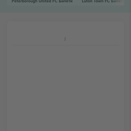
Peterborough United FC
Билети
Luton Town FC
Билети