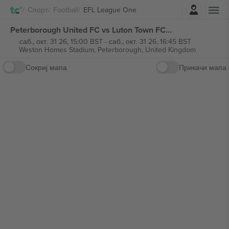
Најави се
Спорт
Football
EFL League One
Peterborough United FC vs Luton Town FC EFL League One билети
саб., окт. 31 26, 15:00 BST
-
саб., окт. 31 26, 16:45 BST
Weston Homes Stadium,
Peterborough, United Kingdom
Сокриј мапа
Прикачи мапа