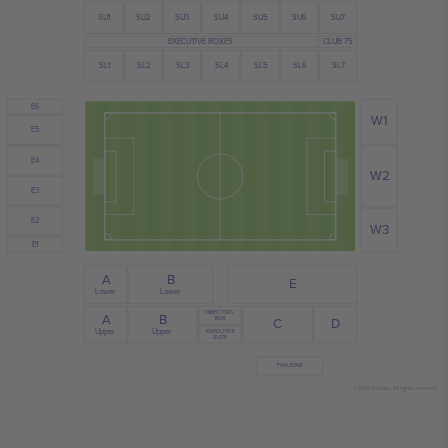
SU3
SU4
SU6
SU2
SU7
SU1
SU5
EXECUTIVE BOXES
CLUB 75
SL1
SL3
SL2
SL5
SL6
SL4
SL7
E6
W1
E5
E4
W2
E3
E2
W3
E1
B
A
E
Lower
Lower
DIRECTORS
A
B
BOX
D
C
Upper
Upper
EXECUTIVE
SUITE
FAN ZONE
© 2024 Ticombo. All rights reserved