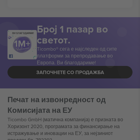
Број 1 пазар во
ВИ БЛАГОДАРАМ!
светот.
Ticombo® сега е најследен од сите
платформи за препродавање во
Европа. Ви благодариме!
ЗАПОЧНЕТЕ СО ПРОДАЖБА
Печат на извонредност од
Комисијата на ЕУ
Ticombo GmbH (матична компанија) е призната во
Хоризонт 2020, програмата за финансирање на
истражување и иновации на ЕУ, за нејзиниот