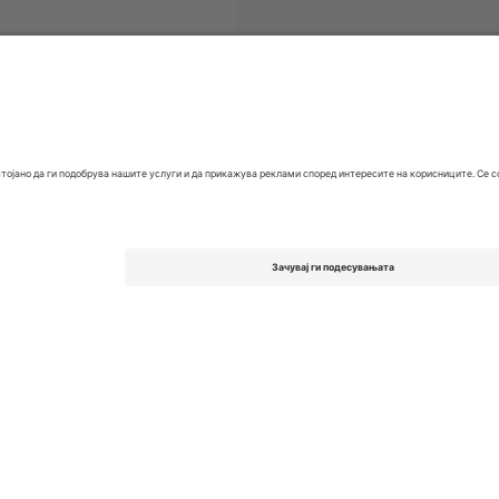
ети
EFL League One
Билети