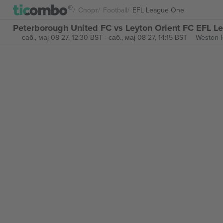
Спорт
Football
EFL League One
Peterborough United FC vs Leyton Orient FC EFL 
саб., мај 08 27, 12:30 BST
-
саб., мај 08 27, 14:15 BST
Weston 