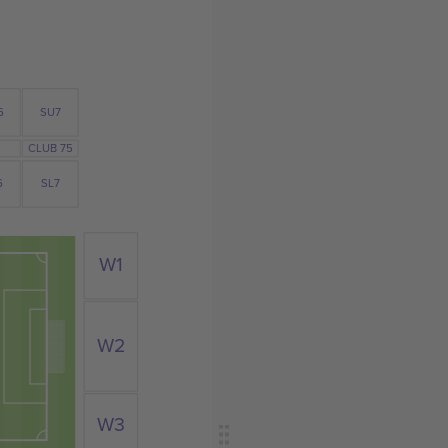
6
SU7
CLUB 75
6
SL7
W1
W2
W3