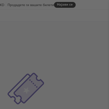
Најави се
KD
Продадете ги вашите билети