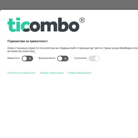
Брзи врски
Peterborough United FC
Билети
Leyton Orient FC
Бил