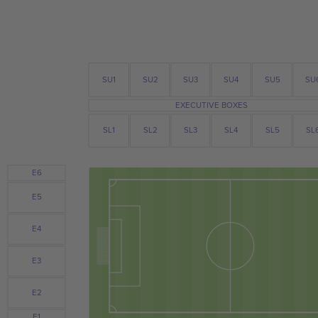
SU3
SU4
SU
SU2
SU1
SU5
EXECUTIVE BOXES
SL1
SL2
SL3
SL4
SL5
SL
E6
E5
E4
E3
E2
E1