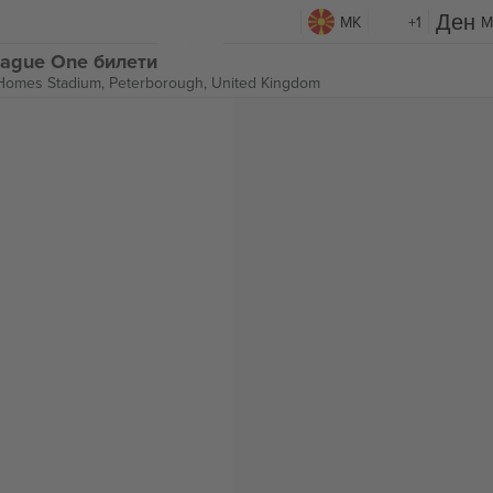
MK
+1
M
League One билети
Homes Stadium,
Peterborough, United Kingdom