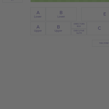
B
A
E
Lower
Lower
DIRECTORS
A
B
C
BOX
Upper
Upper
EXECUTIVE
SUITE
FAN ZONE