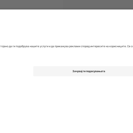
ети
EFL League One
Билети