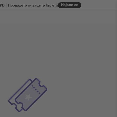
Најави се
KD
Продадете ги вашите билети