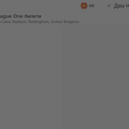
MK
+1
M
eague One билети
 Lane Stadium,
Nottingham, United Kingdom