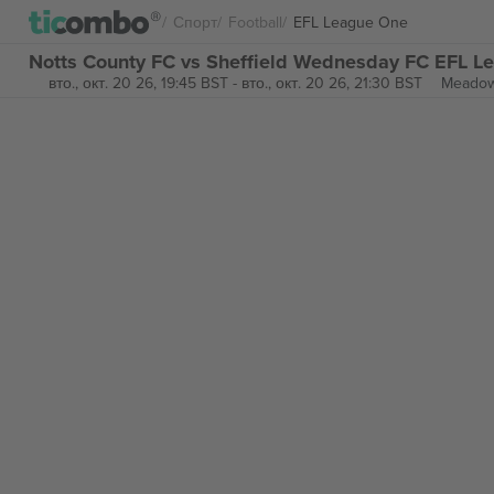
Спорт
Football
EFL League One
Notts County FC vs Sheffield Wednesday FC EFL L
вто., окт. 20 26, 19:45 BST
-
вто., окт. 20 26, 21:30 BST
Meadow