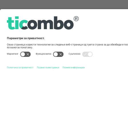
Брзи врски
Notts County FC
Билети
Sheffield Wednesday FC
Бил