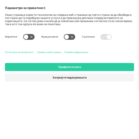
За
Корпоративни услуги
Тим
Најчесто поставувани прашања
TixProtect
Како работи
Отпечаток
Хотели
Правила и услови
World Cup Hub
Придружна програма
Контактирајте нѐ
Канцеларии и поддршка