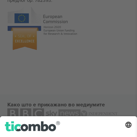
предлог бр. 782393.
Како што е прикажано во медиумите