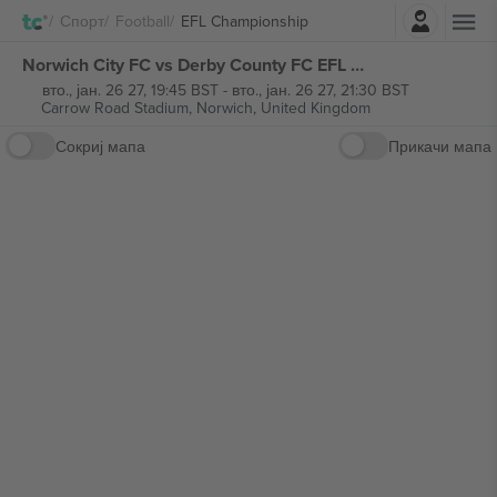
Најави се
Спорт
Football
EFL Championship
Norwich City FC vs Derby County FC EFL Championship билети
вто., јан. 26 27, 19:45 BST
-
вто., јан. 26 27, 21:30 BST
Carrow Road Stadium,
Norwich, United Kingdom
Сокриј мапа
Прикачи мапа