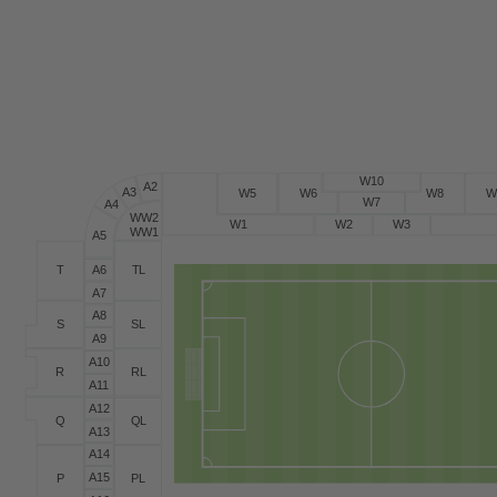
W10
A2
A3
W5
W6
W8
W
W7
A4
WW2
W1
W2
W3
WW1
A5
A6
T
T
L
A7
A8
S
S
L
A9
A10
R
R
L
A
1
1
A12
Q
Q
L
A13
A14
A15
P
P
L