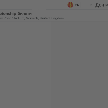
MK
+1
M
pionship билети
ow Road Stadium,
Norwich, United Kingdom