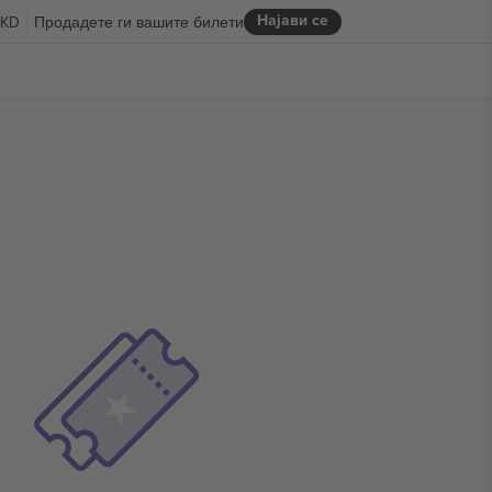
Најави се
KD
Продадете ги вашите билети