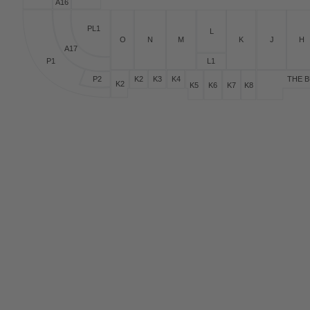
A16
PL1
L
H
O
N
M
K
J
A17
P1
L1
P2
THE 
K2
K3
K4
K2
K5
K6
K7
K8