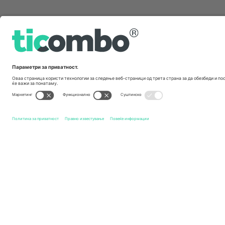
Брзи врски
Norwich City FC
Билети
Bolton Wanderers FC
Билети