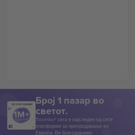
Број 1 пазар во
ВИ БЛАГОДАРАМ!
светот.
Ticombo® сега е најследен од сите
платформи за препродавање во
Европа. Ви благодариме!