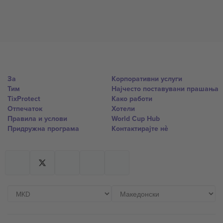
За
Корпоративни услуги
Тим
Најчесто поставувани прашања
TixProtect
Како работи
Отпечаток
Хотели
Правила и услови
World Cup Hub
Придружна програма
Контактирајте нѐ