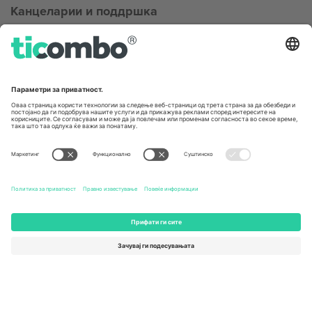
Канцеларии и поддршка
Germany
United Kingdom
Unter den Linden 24, 10117
167 City Road, London, Greater
Berlin, Germany
London, EC1V 1AW, United
Kingdom
United States
Switzerland
131 Continental Dr, Suite 305,
Dorfstrasse 52a, 6390
Newark, Delaware 19713, United
Engelberg, Switzerland
States
Bulgaria
United Arab Emirates
Regus Sofia City West, bul
UAE Dubai Silicon Oasis, DDP
Totleben 53-55, 1606 Sofia,
Building A1, Office 302, Dubai,
Bulgaria
United Arab Emirates
Mexico
Av Chapultepec 360, Roma
Norte, Cuauhtémoc, 06700