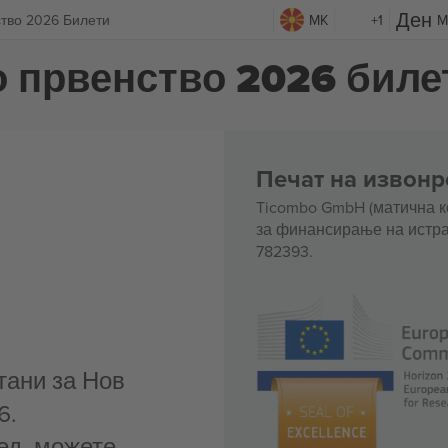
ство 2026 Билети
MK
+1
M
о првенство 2026 биле
Печат на извонр
Ticombo GmbH (матична к
за финансирање на истра
782393.
тани за Нов
6.
ед, можете