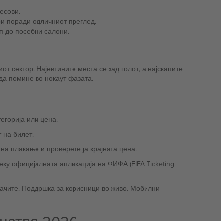
есови.
ри поради одличниот преглед.
п до посебни салони.
от сектор. Најевтините места се зад голот, а најскапите
да помине во нокаут фазата.
егорија или цена.
 на билет.
на плаќање и проверете ја крајната цена.
еку официјалната апликација на ФИФА (FIFA Ticketing
вачите. Поддршка за корисници во живо. Мобилни