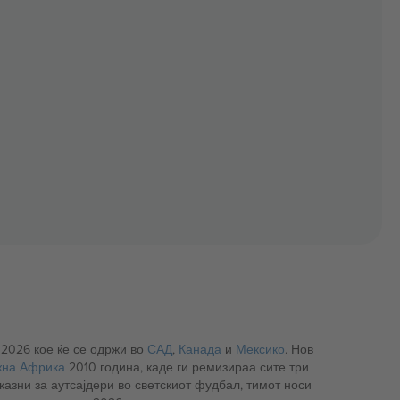
 2026 кое ќе се одржи во
САД
,
Канада
и
Мексико
. Нов
жна Африка
2010 година, каде ги ремизираа сите три
казни за аутсајдери во светскиот фудбал, тимот носи