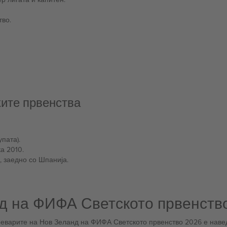
тво.
ките првенства
пата).
а 2010.
, заедно со Шпанија.
д на ФИФА Светското првенств
преварите на Нов Зеланд на ФИФА Светското првенство 2026 е наве