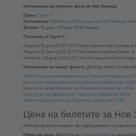
Натпревари од групната фаза на Нов Зеланд:
Група:
Група Г
Натпревари:
3 (
Билети за Иран против Нов Зеланд
,
Бил
Датуми:
15 јуни – 26 јуни 2026 година
Распоред за Група Г:
Натпревари во нокаут фазата:
Доколку тимот се квалиф
Билети за шеснаесетфинале на Светското првенство 2
Билети за осминафинале на Светското првенство 2026
Билети за четвртфинале на Светското првенство 2026
Билети за полуфинале на Светското првенство 2026
Билети за финалето на Светското првенство 2026
Цена на билетите за Нов
Неколку фактори влијаат врз одредувањето на цената 
Нивоа на цени:
Билетите за
групната фаза
се веројатно