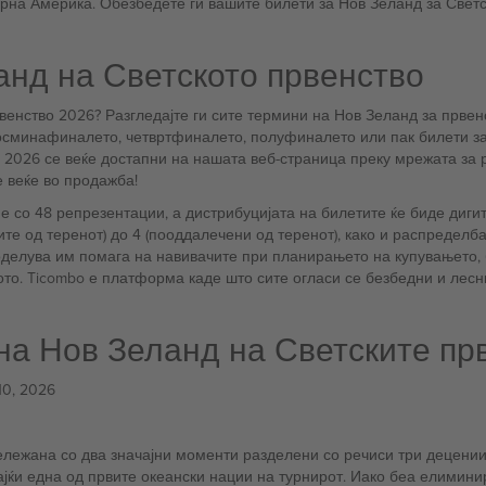
верна Америка. Обезбедете ги вашите билети за Нов Зеланд за Све
анд на Светското првенство
венство 2026? Разгледајте ги сите термини на Нов Зеланд за првенс
осминафиналето, четвртфиналето, полуфиналето или пак билети за
 2026 се веќе достапни на нашата веб-страница преку мрежата за 
 веќе во продажба!
со 48 репрезентации, а дистрибуцијата на билетите ќе биде дигита
ите од теренот) до 4 (пооддалечени од теренот), како и распределб
делува им помага на навивачите при планирањето на купувањето, б
то. Ticombo е платформа каде што сите огласи се безбедни и лесн
на Нов Зеланд на Светските пр
10, 2026
бележана со два значајни моменти разделени со речиси три децени
вајќи една од првите океански нации на турнирот. Иако беа елимин