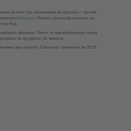
на сите три натпревари во групата — против
 шампионот
Шпанија
. Ремито против бранителот на
стон Рид.
риумфално враќање. Тимот се квалификуваше преку
редокот на фудбалот во земјата.
ативно врз спортот. Светското првенство во 2026