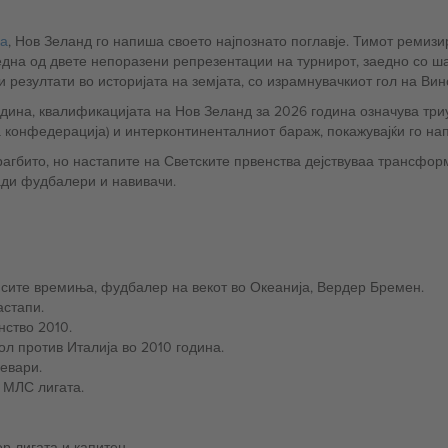
а
, Нов Зеланд го напиша своето најпознато поглавје. Тимот ремизираше 
нувајќи една од двете непоразени репрезентации на турнирот, заедно со
 резултати во историјата на земјата, со израмнувачкиот гол на Вин
година, квалификацијата на Нов Зеланд за 2026 година означува т
конфедерација) и интерконтиненталниот бараж, покажувајќи го нап
агбито, но настапите на Светските првенства дејствуваа трансформ
ади фудбалери и навивачи.
сите времиња, фудбалер на векот во Океанија, Вердер Бремен.
астапи.
нство 2010.
ол против Италија во 2010 година.
евари.
 МЛС лигата.
р лигата и капитен.