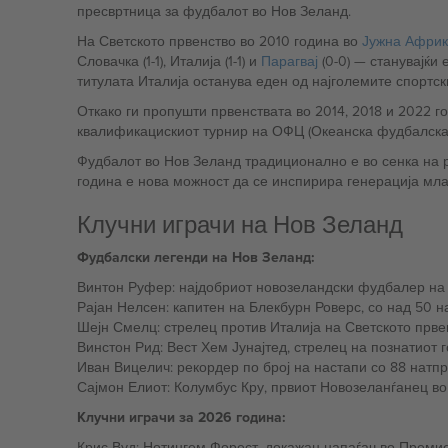
пресвртница за фудбалот во Нов Зеланд.
На Светското првенство во 2010 година во
Јужна Африк
Словачка (1-1), Италија (1-1) и
Парагвај
(0-0) — ста
титулата Италија останува еден од најголемите спортски
Откако ги пропушти првенствата во 2014, 2018 и 2022 
квалификацискиот турнир на ОФЦ (Океанска фудбалска 
Фудбалот во Нов Зеланд традиционално е во сенка на р
година е нова можност да се инспирира генерација мл
Клучни играчи на Нов Зеланд
Фудбалски легенди на Нов Зеланд:
Винтон Руфер: најдобриот новозеландски фудбалер на 
Рајан Нелсен: капитен на Блекбурн Роверс, со над 50 н
Шејн Смелц: стрелец против Италија на Светското прве
Винстон Рид: Вест Хем Јунајтед, стрелец на познатиот г
Иван Вицелич: рекордер по број на настапи со 88 натпр
Сајмон Елиот: Колумбус Кру, првиот Новозеланѓанец во
Клучни играчи за 2026 година:
Крис Вуд: Нотингем Форест, докажан напаѓач во Премие