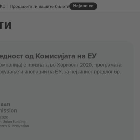
Најави се
KD
Продадете ги вашите билети
ти
едност од Комисијата на ЕУ
омпанија) е призната во Хоризонт 2020, програмата
жување и иновации на ЕУ, за нејзиниот предлог бр.