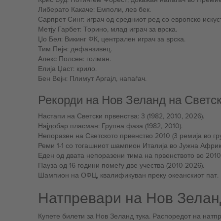
Либерато Какаче: Емполи, лев бек.
Сарпрет Синг: играч од средниот ред со европско искус
Метју Гарбет: Торино, млад играч за врска.
Џо Бел: Викинг ФК, централен играч за врска.
Тим Пејн: дефанзивец.
Алекс Полсен: голман.
Елија Џаст: крило.
Бен Вејн: Плимут Аргајл, напаѓач.
Рекорди на Нов Зеланд на Светс
Настапи на Светски првенства: 3 (1982, 2010, 2026).
Најдобар пласман: Групна фаза (1982, 2010).
Непоразен на Светското првенство 2010 (3 ремија во гру
Реми 1-1 со тогашниот шампион Италија во Јужна Африк
Еден од двата непоразени тима на првенството во 2010
Пауза од 16 години помеѓу две учества (2010-2026).
Шампион на ОФЦ, квалификуван преку океанскиот пат.
Натпревари на Нов Зелан
Купете билети за Нов Зеланд тука. Распоредот на нат