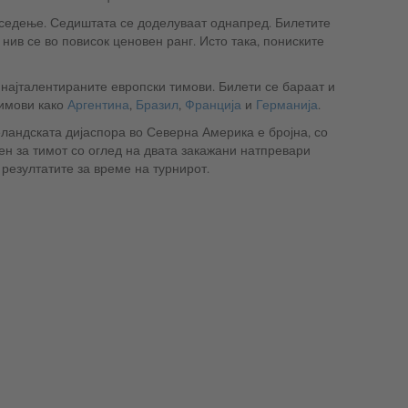
седење. Седиштата се доделуваат однапред. Билетите
 нив се во повисок ценовен ранг. Исто така, пониските
 најталентираните европски тимови. Билети се бараат и
тимови како
Аргентина
,
Бразил
,
Франција
и
Германија
.
ландската дијаспора во Северна Америка е бројна, со
 резултатите за време на турнирот.