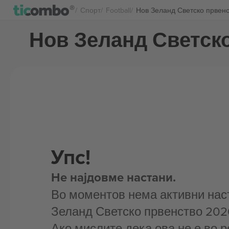
Спорт
Football
Нов Зеланд Светско првен
Нов Зеланд Светск
Упс!
Не најдовме настани.
Во моментов нема активни нас
Зеланд Светско првенство 202
Ако мислите дека ова не е во р