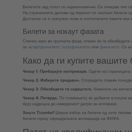
Билетите зад голот се најекономични. Се очекува тие с
На страничните делови од теренот се наоѓаат билети од
Достапни се и луксузни ложи и хоспиталити пакети кои 
Билети за нокаут фазата
Слично како во групната фаза, откако ќе ги обезбедите 
за
четвртфиналето
,
полуфиналето
или
финалето
. Со н
Како да ги купите вашите
Чекор 1: Пребарајте натпревари.
Одете на страницата з
Чекор 2: Изберете продавач.
Споредете повеќе понуди с
Чекор 3: Обезбедете ги седиштата.
Кликнете на копчето
Чекор 4: Потврда.
По плаќањето, ќе добиете е-пошта за
App) најдоцна до наведениот датум за испорака.
Зошто Ticombo?
Широк избор на билети од сите типови
билети преку официјалната апликација на ФИФА.