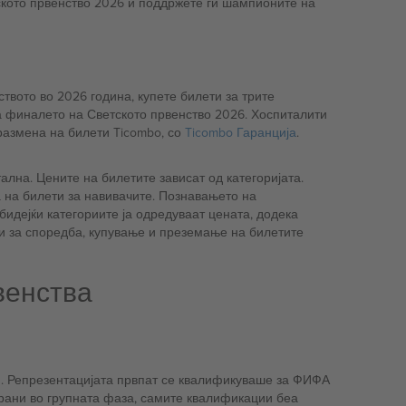
тското првенство 2026 и поддржете ги шампионите на
твото во 2026 година, купете билети за трите
 финалето на Светското првенство 2026. Хоспиталити
размена на билети Ticombo, со
Ticombo Гаранција
.
лна. Цените на билетите зависат од категоријата.
а на билети за навивачите. Познавањето на
идејќи категориите ја одредуваат цената, додека
и за споредба, купување и преземање на билетите
венства
и. Репрезентацијата првпат се квалификуваше за ФИФА
ирани во групната фаза, самите квалификации беа