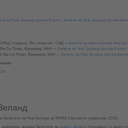
ети за Нов Зеланд против Египет
,
Билети за Нов Зеланд против Бел
Недела, 15 јуни (23:00 CET): Иран против Нов Зеланд @ СоФај Стадион, Лос Анџелес, САД —
Билети за Иран против Нов Зе
Недела, 22 јуни (2:00 CET): Нов Зеланд против Египет @ Би-Си Плејс, Ванкувер, КАН —
Билети за Нов Зеланд против Египет
Четврток, 26 јуни (7:00 CET): Нов Зеланд против Белгија @ Би-Си Плејс, Ванкувер, КАН —
Билети за Нов Зеланд против Белги
икува.
026
 Зеланд
на билетите за Нов Зеланд за ФИФА Светското првенство 2026.
 најевтини, додека билетите за
нокаут фазите
почнуваат со многу п