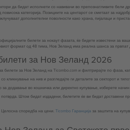
ектори да бидат исполнети со навивачи во препознатливите бели др
 повисока категорија. Позициите на центарот се сметаат за најдоб
вклучуваат дополнителни поволности како храна, пијалаци и приста
официјалните билети за нокаут фазата, ќе бидете известени за ваши
овиот формат од 48 тима, Нов Зеланд има реална шанса за првпат 
 билети за Нов Зеланд 2026
а билети за Нов Зеланд на Ticombo.com и филтрирајте по фаза, кат
о кликнување на нив и разгледајте ги деталите за секторот и типот
 за додавање во кошничка или директно купување, изберете начин 
 потврда. Штом бидат издадени, билетите ќе ви бидат доставени пр
. Целосна споредба на цени.
Ticombo Гаранција
за заштита на купу