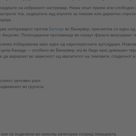
 седиште на избраниот натпревар. Нема општ прием или слободно 
 Наспроти тоа, седиштата зад клупите за тимови или директно спроти
орија.
ува натпреварот против
Белгија
во Ванкувер, пресметка со еден од
 Анџелес. Потенцијални противници во нокаут фазата вклучуваат 
лема побарувачка како еден од најинтересните аутсајдери. Новозе
глед на двата закажани натпревари
 да варираат во зависност од квалитетот на тимовите, стадионот и
сокиот ценовен ранг.
ајважниот во групата.
.
, кои се поделени во неколку категории според локацијата.