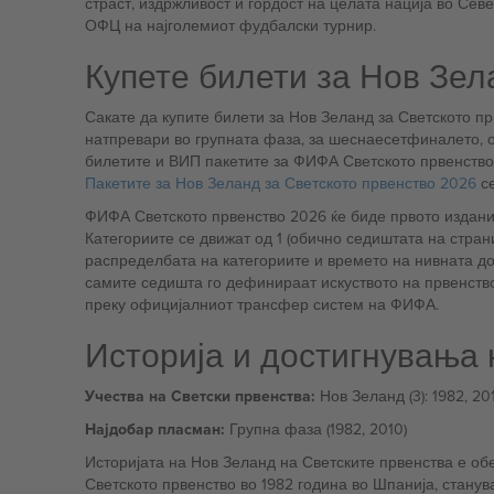
страст, издржливост и гордост на целата нација во Се
ОФЦ на најголемиот фудбалски турнир.
Купете билети за Нов Зел
Сакате да купите билети за Нов Зеланд за Светското пр
натпревари во групната фаза, за шеснаесетфиналето, 
билетите и ВИП пакетите за ФИФА Светското првенство
Пакетите за Нов Зеланд за Светското првенство 2026
се
ФИФА Светското првенство 2026 ќе биде првото издание 
Категориите се движат од 1 (обично седиштата на стран
распределбата на категориите и времето на нивната до
самите седишта го дефинираат искуството на првенство
преку официјалниот трансфер систем на ФИФА.
Историја и достигнувања 
Учества на Светски првенства:
Нов Зеланд (3): 1982, 20
Најдобар пласман:
Групна фаза (1982, 2010)
Историјата на Нов Зеланд на Светските првенства е о
Светското првенство во 1982 година во Шпанија, стану