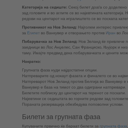
Категорија на седиште:
Секој билет доаѓа со доделено
зад головите и во аглите се во најевтината категорија.
редови на центарот на игралиштето се во поскапа катег
Противникот на Нов Зеланд:
Најголем интерес привлек
за
Египет
во Ванкувер и отворањето против
Иран
во Лос
Побарувачка за Нов Зеланд:
Нов Зеланд ќе привлече го
заедници во Лос Анџелес, Сан Франциско, Њујорк и низ цела Канада — особено во Ванкувер, кој ќе биде како домашен терен за тимот со о
таму. Имајте предвид дека побарувачката и цените може
Накратко:
Групната фаза нуди најдостапни опции.
Натпреварите од нокаут фазата и финалето се во најви
Натпреварот Нов Зеланд против Белгија во Ванкувер е н
Ванкувер е база на тимот со два одиграни натпревари.
Билетите поблиску до центарот на теренот се поскапи.
Најевтини се седиштата во горните редови зад головите
Пораната резервација обезбедува поповолни услови.
Билети за групната фаза
Купувачите првично ќе бараат билети за
групната фаза