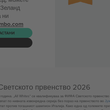
 Зеланд
 ни
ombo.com
НАСТАНИ
Светското првенство 2026
година. „All Whites“ се квалификуваа за ФИФА Светското првенство
впат по нивната извонредна серија без пораз на првенството во
Ју
ултат против тогашниот шампион Италија. Како една од големите при