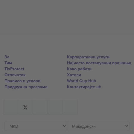
За
Корпоративни услуги
Тим
Најчесто поставувани прашања
TixProtect
Како работи
Отпечаток
Хотели
Правила и услови
World Cup Hub
Придружна програма
Контактирајте нѐ