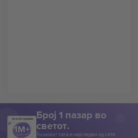
Број 1 пазар во
ВИ БЛАГОДАРАМ!
светот.
Ticombo® сега е најследен од сите