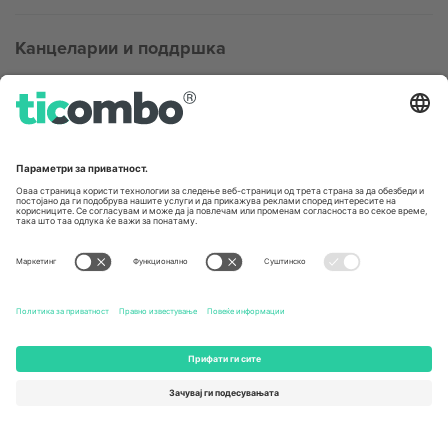
Канцеларии и поддршка
Germany
United Kingdom
Unter den Linden 24, 10117
167 City Road, London, Greater
Berlin, Germany
London, EC1V 1AW, United
Kingdom
United States
Switzerland
131 Continental Dr, Suite 305,
Dorfstrasse 52a, 6390
Newark, Delaware 19713, United
Engelberg, Switzerland
States
Bulgaria
United Arab Emirates
Regus Sofia City West, bul
UAE Dubai Silicon Oasis, DDP
Totleben 53-55, 1606 Sofia,
Building A1, Office 302, Dubai,
Bulgaria
United Arab Emirates
Mexico