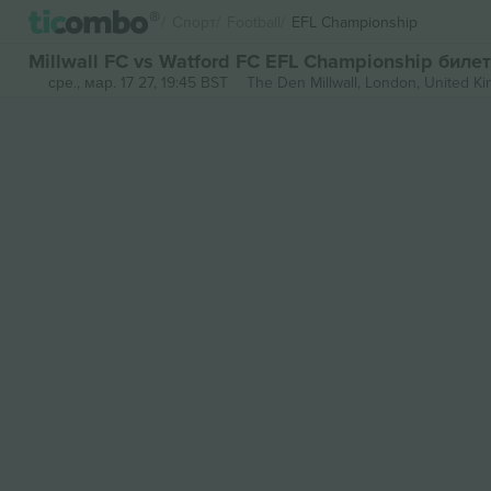
Спорт
Football
EFL Championship
Millwall FC vs Watford FC EFL Championship биле
сре., мар. 17 27, 19:45 BST
The Den Millwall,
London, United K