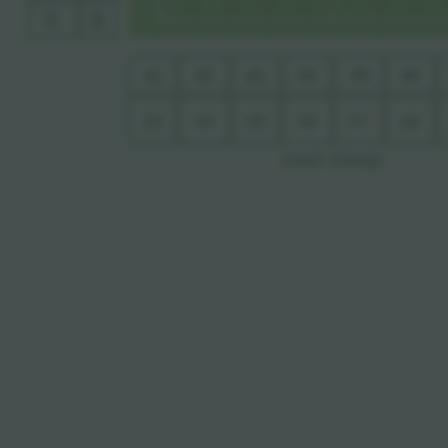
12
40
42
44
45
46
41
43
13
14
15
16
17
18
EAS
T
 S
T
AND