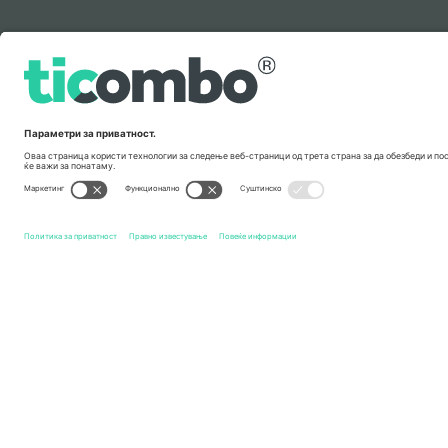
Легенда
Брзи врски
Millwall FC
Билети
Watford FC
Билети
EFL Cham