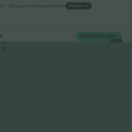
Најави се
KD
Продадете ги вашите билети
nd
КУПИ
7.675 ДЕН.
СЕКОЈ
илет
2
Крај на резултати