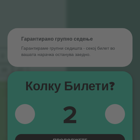
Гарантирано групно седење
Гарантираме групни седишта ‑ секој билет во
вашата нарачка останува заедно.
2
1
28
27
Колку Билети?
54
26
53
2
25
NO
R
52
24
TH S
23
51
T
AND
50
22