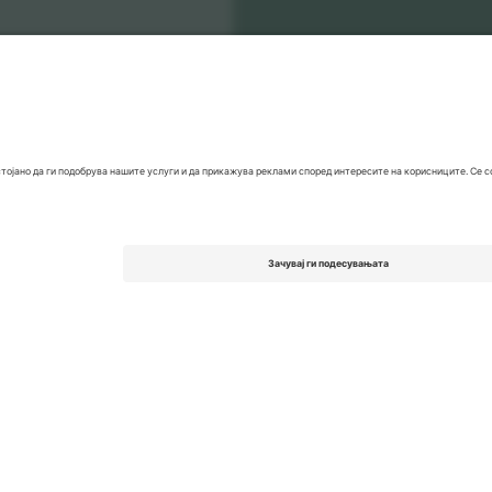
pionship
Билети