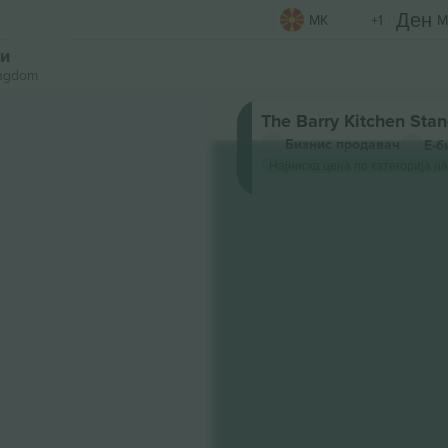
MK
+1
M
ти
ingdom
The Barry Kitchen Sta
Бизнис продавач
Е-б
Најниска цена по категорија на