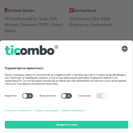
United States
Switzerland
131 Continental Dr, Suite 305,
Dorfstrasse 52a, 6390
Newark, Delaware 19713, United
Engelberg, Switzerland
States
Bulgaria
United Arab Emirates
Regus Sofia City West, bul
UAE Dubai Silicon Oasis, DDP
Totleben 53-55, 1606 Sofia,
Building A1, Office 302, Dubai,
Bulgaria
United Arab Emirates
Mexico
Av Chapultepec 360, Roma
Norte, Cuauhtémoc, 06700
Ciudad de México, CDMX,
Mexico
Правното лице на давателот на платформата може да се
разликува во зависност од локацијата, настанот и/или доменот.
За детали, проверете ја конкретната страница на настанот.,
Отпечаток
и
Услови.
© 2026 Ticombo. Сите права се задржани.