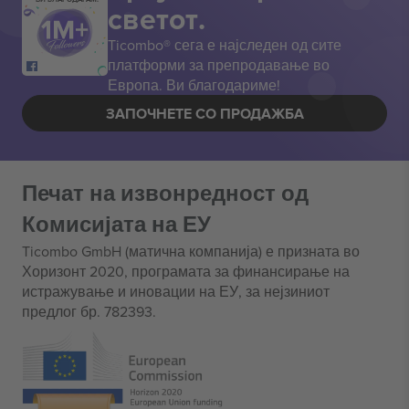
светот.
Ticombo® сега е најследен од сите
платформи за препродавање во
Европа. Ви благодариме!
ЗАПОЧНЕТЕ СО ПРОДАЖБА
Печат на извонредност од
Комисијата на ЕУ
Ticombo GmbH (матична компанија) е призната во
Хоризонт 2020, програмата за финансирање на
истражување и иновации на ЕУ, за нејзиниот
предлог бр. 782393.