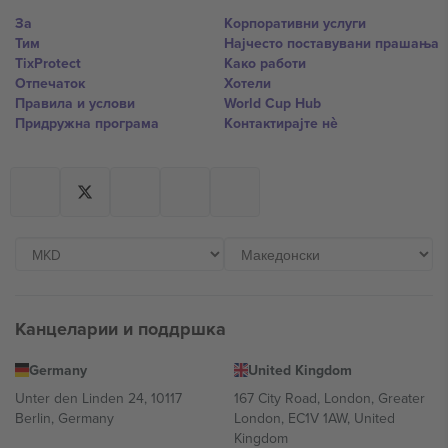
За
Корпоративни услуги
Тим
Најчесто поставувани прашања
TixProtect
Како работи
Отпечаток
Хотели
Правила и услови
World Cup Hub
Придружна програма
Контактирајте нѐ
Канцеларии и поддршка
Germany
United Kingdom
Unter den Linden 24, 10117
167 City Road, London, Greater
Berlin, Germany
London, EC1V 1AW, United
Kingdom