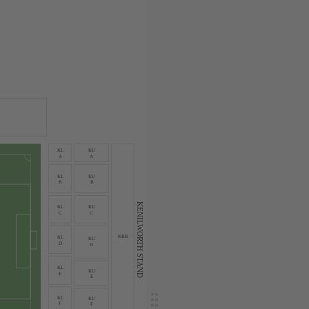
KL
KU
A
A
KL
KU
B
B
KENILWORTH STAND
KL
KU
C
C
KBR
KL
KU
D
D
KL
KU
E
E
KL
KU
F
F