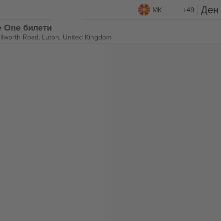
MK
+49
e One билети
ilworth Road,
Luton, United Kingdom