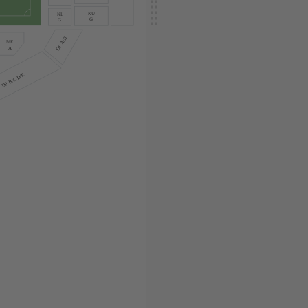
KU
KL
G
G
DP A/B
ME
A
DP B/C/D/E