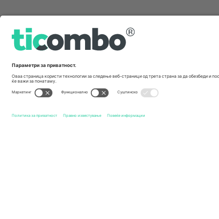
Брзи врски
Luton Town FC
Билети
Cambridge United FC
Билети