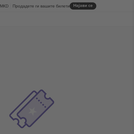
Најави се
MKD
Продадете ги вашите билети