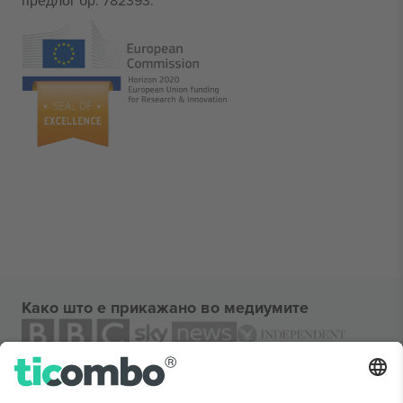
предлог бр. 782393.
Како што е прикажано во медиумите