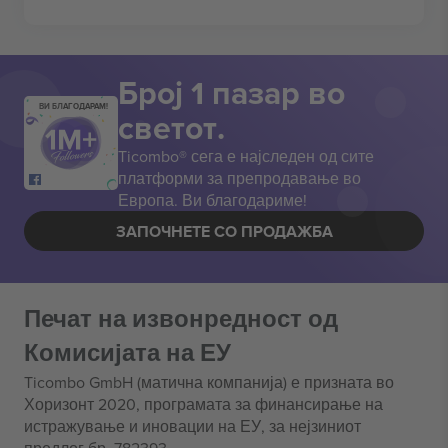
Број 1 пазар во
ВИ БЛАГОДАРАМ!
светот.
Ticombo® сега е најследен од сите
платформи за препродавање во
Европа. Ви благодариме!
ЗАПОЧНЕТЕ СО ПРОДАЖБА
Печат на извонредност од
Комисијата на ЕУ
Ticombo GmbH (матична компанија) е призната во
Хоризонт 2020, програмата за финансирање на
истражување и иновации на ЕУ, за нејзиниот