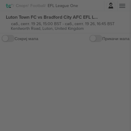
Најави се
Спорт
Football
EFL League One
Luton Town FC vs Bradford City AFC EFL League One билети
саб., септ. 19 26, 15:00 BST
-
саб., септ. 19 26, 16:45 BST
Kenilworth Road,
Luton, United Kingdom
Сокриј мапа
Прикачи мапа