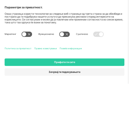
За
Корпоративни услуги
Тим
Најчесто поставувани прашања
TixProtect
Како работи
Отпечаток
Хотели
Правила и услови
World Cup Hub
Придружна програма
Контактирајте нѐ
Канцеларии и поддршка