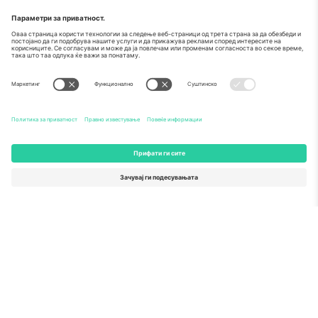
За
Корпоративни услуги
Тим
Најчесто поставувани прашања
TixProtect
Како работи
Отпечаток
Хотели
Правила и услови
World Cup Hub
Придружна програма
Контактирајте нѐ
Канцеларии и поддршка