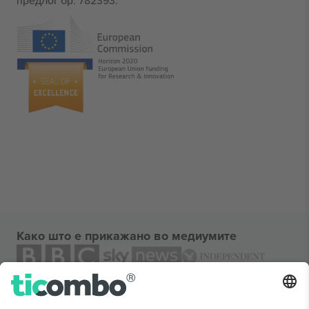
предлог бр. 782393.
Како што е прикажано во медиумите