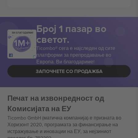
Број 1 пазар во
ВИ БЛАГОДАРАМ!
светот.
Ticombo® сега е најследен од сите
платформи за препродавање во
Европа. Ви благодариме!
ЗАПОЧНЕТЕ СО ПРОДАЖБА
Печат на извонредност од
Комисијата на ЕУ
Ticombo GmbH (матична компанија) е призната во
Хоризонт 2020, програмата за финансирање на
истражување и иновации на ЕУ, за нејзиниот