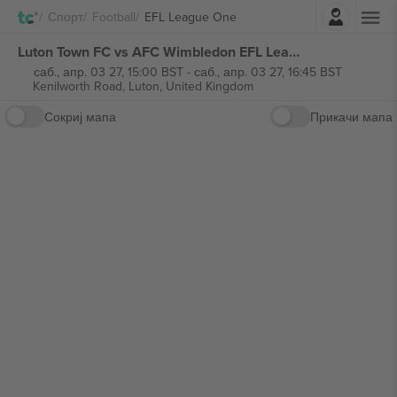
Најави се
Спорт
Football
EFL League One
Luton Town FC vs AFC Wimbledon EFL League One билети
саб., апр. 03 27, 15:00 BST
-
саб., апр. 03 27, 16:45 BST
Kenilworth Road,
Luton, United Kingdom
Сокриј мапа
Прикачи мапа