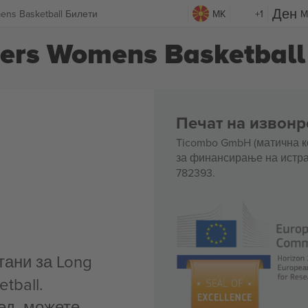
ens Basketball Билети
MK
+1
M
9ers Womens Basketball
Печат на извонр
Ticombo GmbH (матична к
за финансирање на истра
782393.
тани за Long
tball.
ед, можете