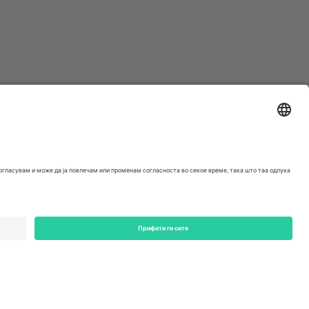
ondon, EC1V 1AW, United Kingdom
Switzerland