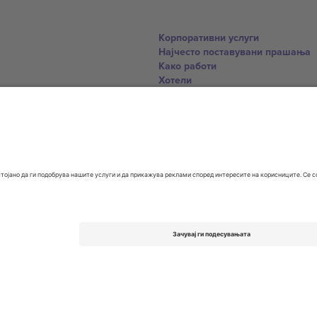
Корпоративни услуги
Најчесто поставувани прашања
Како работи
Хотели
World Cup Hub
Контактирајте нѐ
United Kingdom
167 City Road, London, Greater L
Switzerland
United States
Dorfstrasse 52a, 6390 Engelberg, 