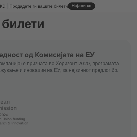
Најави се
KD
Продадете ги вашите билети
 билети
едност од Комисијата на ЕУ
омпанија) е призната во Хоризонт 2020, програмата
жување и иновации на ЕУ, за нејзиниот предлог бр.