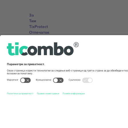
За
Тим
TixProtect
Отпечаток
Правила и услови
Придружна програма
Канцеларии и поддршка
Germany
Unter den Linden 24, 10117 Berlin, Germany
United States
131 Continental Dr, Suite 305, Newark, Delaware 19713, 