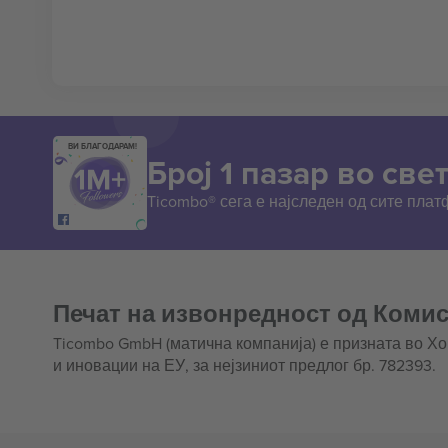
ВИ БЛАГОДАРАМ!
Број 1 пазар во свет
Ticombo® сега е најследен од сите пла
Печат на извонредност од Комис
Ticombo GmbH (матична компанија) е призната во Х
и иновации на ЕУ, за нејзиниот предлог бр. 782393.