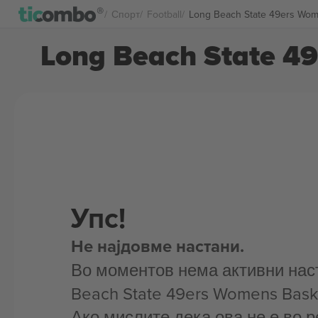
Спорт
Football
Long Beach State 49ers Wom
Long Beach State 4
Упс!
Не најдовме настани.
Во моментов нема активни нас
Beach State 49ers Womens Baske
Ако мислите дека ова не е во р