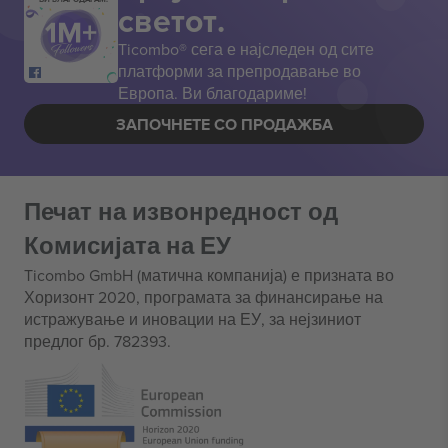
светот.
Ticombo® сега е најследен од сите
платформи за препродавање во
Европа. Ви благодариме!
ЗАПОЧНЕТЕ СО ПРОДАЖБА
Печат на извонредност од
Комисијата на ЕУ
Ticombo GmbH (матична компанија) е призната во
Хоризонт 2020, програмата за финансирање на
истражување и иновации на ЕУ, за нејзиниот
предлог бр. 782393.