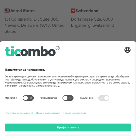
United States
Switzerland
131 Continental Dr, Suite 305,
Dorfstrasse 52a, 6390
Newark, Delaware 19713, United
Engelberg, Switzerland
States
Bulgaria
United Arab Emirates
Regus Sofia City West, bul
UAE Dubai Silicon Oasis, DDP
Totleben 53-55, 1606 Sofia,
Building A1, Office 302, Dubai,
Bulgaria
United Arab Emirates
Mexico
Av Chapultepec 360, Roma
Norte, Cuauhtémoc, 06700
Ciudad de México, CDMX,
Mexico
Правното лице на давателот на платформата може да се
разликува во зависност од локацијата, настанот и/или доменот.
За детали, проверете ја конкретната страница на настанот.,
Отпечаток
и
Услови.
© 2026 Ticombo. Сите права се задржани.