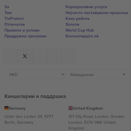
За
Корпоративни услуги
Тим
Најчесто поставувани прашања
TixProtect
Како работи
Отпечаток
Хотели
Правила и услови
World Cup Hub
Придружна програма
Контактирајте нѐ
Канцеларии и поддршка
Germany
United Kingdom
Unter den Linden 24, 10117
167 City Road, London, Greater
Berlin, Germany
London, EC1V 1AW, United
Kingdom