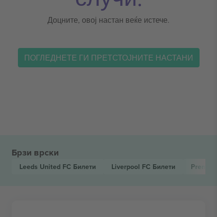
Доцните, овој настан веќе истече.
ПОГЛЕДНЕТЕ ГИ ПРЕТСТОЈНИТЕ НАСТАНИ
Брзи врски
Leeds United FC
Билети
Liverpool FC
Билети
Premier