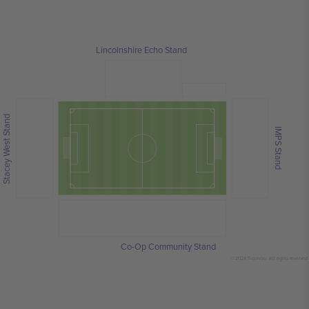
Lincolnshire Echo Stand
Stacey West Stand
IMPS Stand
Co-Op Community Stand
© 2024 Ticombo. All rights reserved