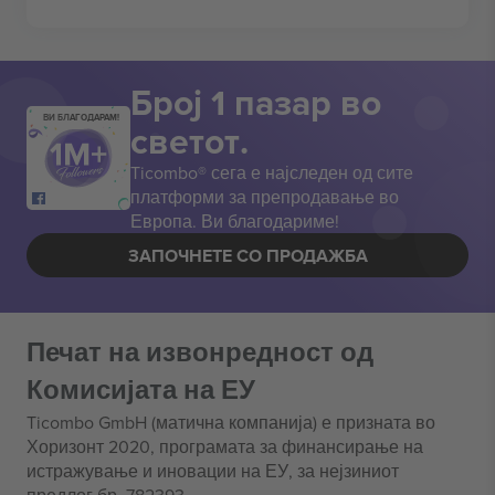
Број 1 пазар во
ВИ БЛАГОДАРАМ!
светот.
Ticombo® сега е најследен од сите
платформи за препродавање во
Европа. Ви благодариме!
ЗАПОЧНЕТЕ СО ПРОДАЖБА
Печат на извонредност од
Комисијата на ЕУ
Ticombo GmbH (матична компанија) е призната во
Хоризонт 2020, програмата за финансирање на
истражување и иновации на ЕУ, за нејзиниот