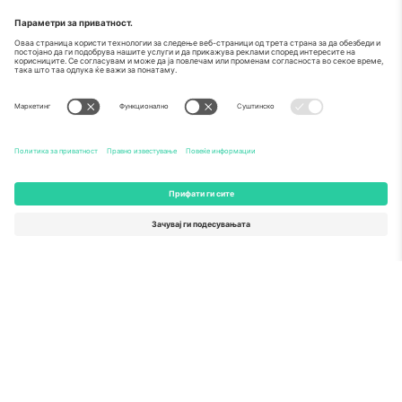
За
Корпоративни услуги
Тим
Најчесто поставувани прашања
TixProtect
Како работи
Отпечаток
Хотели
Правила и услови
World Cup Hub
Придружна програма
Контактирајте нѐ
Канцеларии и поддршка