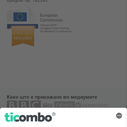
предлог бр. 782393.
Како што е прикажано во медиумите