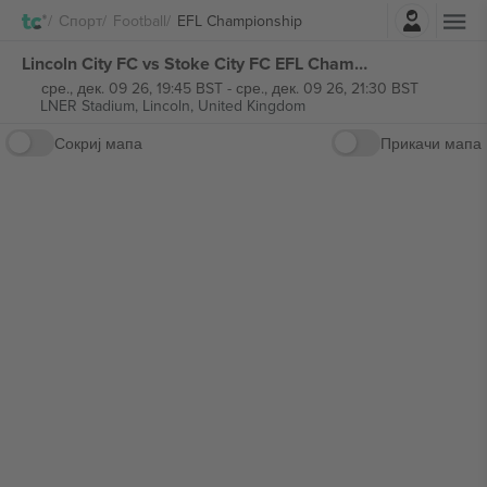
Најави се
Спорт
Football
EFL Championship
Lincoln City FC vs Stoke City FC EFL Championship билети
сре., дек. 09 26, 19:45 BST
-
сре., дек. 09 26, 21:30 BST
LNER Stadium,
Lincoln, United Kingdom
Сокриј мапа
Прикачи мапа