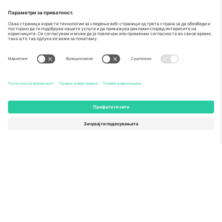
За
Корпоративни услуги
Тим
Најчесто поставувани прашања
TixProtect
Како работи
Отпечаток
Хотели
Правила и услови
World Cup Hub
Придружна програма
Контактирајте нѐ
Канцеларии и поддршка