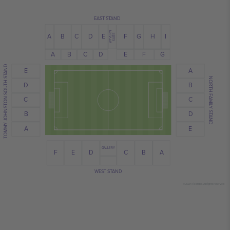
EAST STAND
WYVERN
C
G
A
E
I
H
B
D
F
SUITE
C
D
E
B
A
F
G
TOMMY JOHNSTON SOUTH STAND
E
A
NORTH FAMILY STAND
B
D
C
C
B
D
A
E
GALLERY
B
E
D
F
A
C
WEST STAND
© 2024 Ticombo. All rights reserved