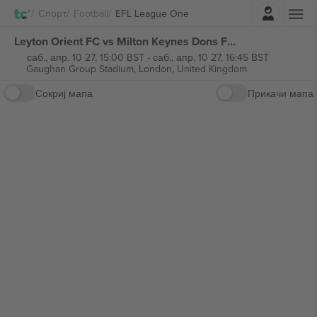
Најави се
Спорт
Football
EFL League One
Leyton Orient FC vs Milton Keynes Dons FC EFL League One билети
саб., апр. 10 27, 15:00 BST
-
саб., апр. 10 27, 16:45 BST
Gaughan Group Stadium,
London, United Kingdom
Сокриј мапа
Прикачи мапа