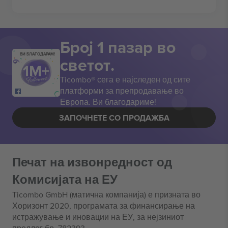
Број 1 пазар во
ВИ БЛАГОДАРАМ!
светот.
Ticombo® сега е најследен од сите
платформи за препродавање во
Европа. Ви благодариме!
ЗАПОЧНЕТЕ СО ПРОДАЖБА
Печат на извонредност од
Комисијата на ЕУ
Ticombo GmbH (матична компанија) е призната во
Хоризонт 2020, програмата за финансирање на
истражување и иновации на ЕУ, за нејзиниот