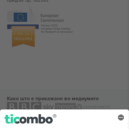
предлог бр. 782393.
Како што е прикажано во медиумите