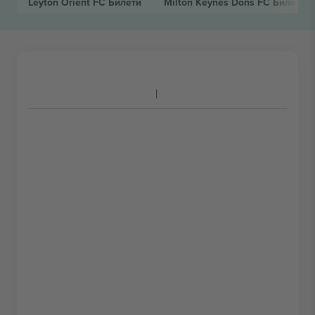
Leyton Orient FC
Билети
Milton Keynes Dons FC
Билети