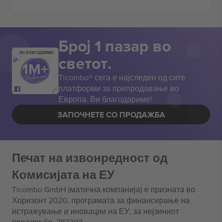
Број 1 пазар во
ВИ БЛАГОДАРАМ!
светот.
Ticombo® сега е најследен од сите
платформи за препродавање во
Европа. Ви благодариме!
ЗАПОЧНЕТЕ СО ПРОДАЖБА
Печат на извонредност од
Комисијата на ЕУ
Ticombo GmbH (матична компанија) е призната во
Хоризонт 2020, програмата за финансирање на
истражување и иновации на ЕУ, за нејзиниот