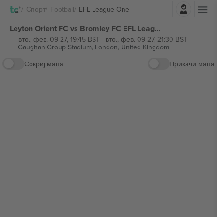
Најави се
Спорт
Football
EFL League One
Leyton Orient FC vs Bromley FC EFL League One билети
вто., фев. 09 27, 19:45 BST
-
вто., фев. 09 27, 21:30 BST
Gaughan Group Stadium,
London, United Kingdom
Сокриј мапа
Прикачи мапа