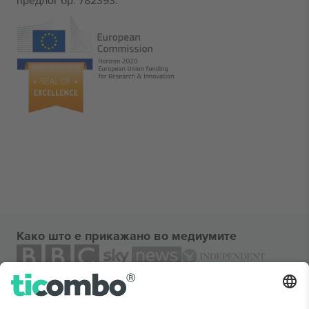
предлог бр. 782393.
Како што е прикажано во медиумите