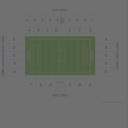
EAST STAND
WYVERN
C
G
A
E
I
H
B
D
F
SUITE
C
D
E
B
A
F
G
TOMMY JOHNSTON SOUTH STAND
E
A
NORTH FAMILY STAND
B
D
C
C
B
D
A
E
GALLERY
B
E
D
F
A
C
WEST STAND
© 2024 Ticombo. All rights reserved