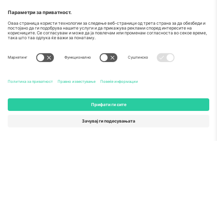
За
Корпоративни услуги
Тим
Најчесто поставувани прашања
TixProtect
Како работи
Отпечаток
Хотели
Правила и услови
World Cup Hub
Придружна програма
Контактирајте нѐ
Канцеларии и поддршка