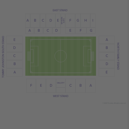
EAST STAND
WYVERN
C
G
A
E
I
H
B
D
F
SUITE
C
D
E
B
A
F
G
TOMMY JOHNSTON SOUTH STAND
E
A
NORTH FAMILY STAND
B
D
C
C
B
D
A
E
GALLERY
B
E
D
F
A
C
WEST STAND
© 2024 Ticombo. All rights reserved