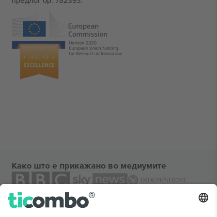
предлог бр. 782393.
Како што е прикажано во медиумите