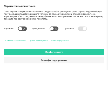
За
Корпоративни услуги
Тим
Најчесто поставувани прашања
TixProtect
Како работи
Отпечаток
Хотели
Правила и услови
World Cup Hub
Придружна програма
Контактирајте нѐ
Канцеларии и поддршка