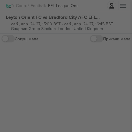
Најави се
Спорт
Football
EFL League One
Leyton Orient FC vs Bradford City AFC EFL League One билети
саб., апр. 24 27, 15:00 BST
-
саб., апр. 24 27, 16:45 BST
Gaughan Group Stadium,
London, United Kingdom
Сокриј мапа
Прикачи мапа