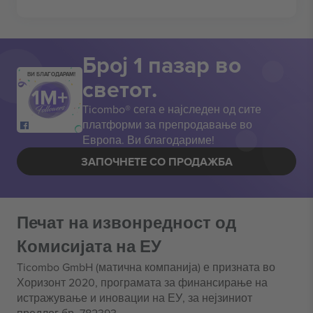
Број 1 пазар во
ВИ БЛАГОДАРАМ!
светот.
Ticombo® сега е најследен од сите
платформи за препродавање во
Европа. Ви благодариме!
ЗАПОЧНЕТЕ СО ПРОДАЖБА
Печат на извонредност од
Комисијата на ЕУ
Ticombo GmbH (матична компанија) е призната во
Хоризонт 2020, програмата за финансирање на
истражување и иновации на ЕУ, за нејзиниот