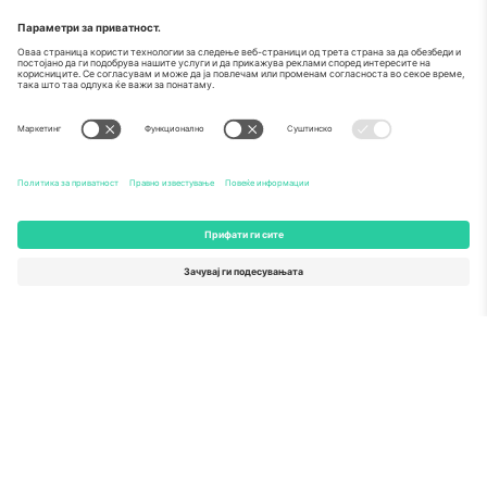
За
Корпоративни услуги
Тим
Најчесто поставувани прашања
TixProtect
Како работи
Отпечаток
Хотели
Правила и услови
World Cup Hub
Придружна програма
Контактирајте нѐ
Канцеларии и поддршка