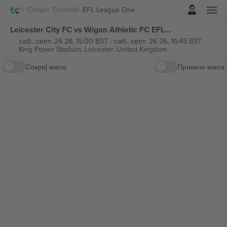
Најави се
Спорт
Football
EFL League One
Leicester City FC vs Wigan Athletic FC EFL League One билети
саб., септ. 26 26, 15:00 BST
-
саб., септ. 26 26, 16:45 BST
King Power Stadium,
Leicester, United Kingdom
Сокриј мапа
Прикачи мапа