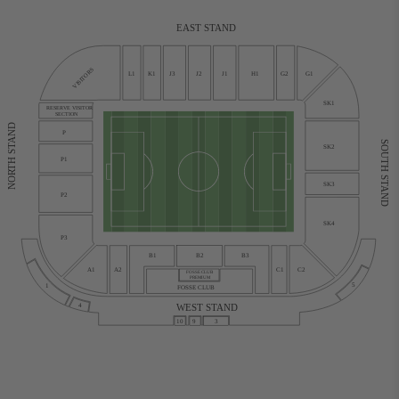
EAST STAND
VISITORS
L1
K1
J3
J2
J1
H1
G2
G1
SK1
RESERVE VISITOR
SECTION
NORTH STAND
P
SOUTH STAND
SK2
P1
SK3
P2
SK4
P3
B1
B2
B3
C1
C2
A1
A2
FOSSE CLUB
PREMIUM
5
1
FOSSE CLUB
WEST STAND
4
10
9
3