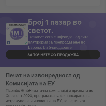
Број 1 пазар во
ВИ БЛАГОДАРАМ!
светот.
Ticombo® сега е најследен од сите
платформи за препродавање во
Европа. Ви благодариме!
ЗАПОЧНЕТЕ СО ПРОДАЖБА
Печат на извонредност од
Комисијата на ЕУ
Ticombo GmbH (матична компанија) е призната во
Хоризонт 2020, програмата за финансирање на
истражување и иновации на ЕУ, за нејзиниот