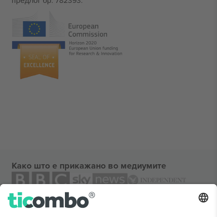
предлог бр. 782393.
Како што е прикажано во медиумите