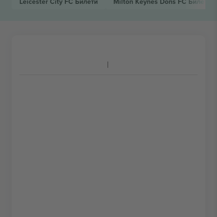
Leicester City FC
Билети
Milton Keynes Dons FC
Билети