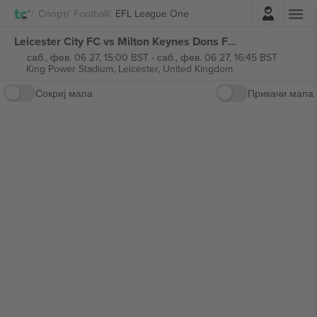
Најави се
Спорт
Football
EFL League One
Leicester City FC vs Milton Keynes Dons FC EFL League One билети
саб., фев. 06 27, 15:00 BST
-
саб., фев. 06 27, 16:45 BST
King Power Stadium,
Leicester, United Kingdom
Сокриј мапа
Прикачи мапа