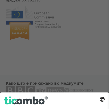
предлог бр. 782393.
Како што е прикажано во медиумите