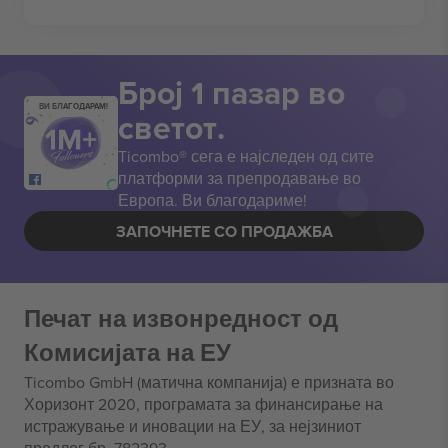
Број 1 пазар во
ВИ БЛАГОДАРАМ!
светот.
Ticombo® сега е најследен од сите
платформи за препродавање во
Европа. Ви благодариме!
ЗАПОЧНЕТЕ СО ПРОДАЖБА
Печат на извонредност од
Комисијата на ЕУ
Ticombo GmbH (матична компанија) е призната во
Хоризонт 2020, програмата за финансирање на
истражување и иновации на ЕУ, за нејзиниот