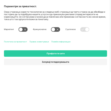
За
Корпоративни услуги
Тим
Најчесто поставувани прашања
TixProtect
Како работи
Отпечаток
Хотели
Правила и услови
World Cup Hub
Придружна програма
Контактирајте нѐ
Канцеларии и поддршка