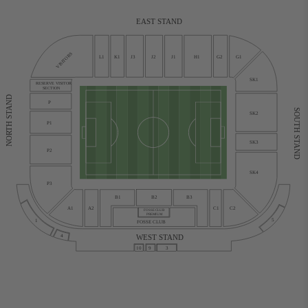
EAST STAND
VISITORS
L1
K1
J3
J2
J1
H1
G2
G1
SK1
RESERVE VISITOR
SECTION
NORTH STAND
P
SOUTH STAND
SK2
P1
SK3
P2
SK4
P3
B1
B2
B3
C1
C2
A1
A2
FOSSE CLUB
PREMIUM
5
1
FOSSE CLUB
WEST STAND
4
10
9
3