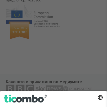
предлог бр. 782393.
Како што е прикажано во медиумите