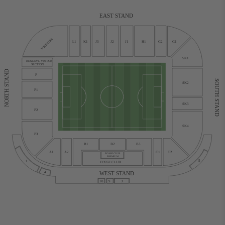
EAST STAND
VISITORS
L1
K1
J3
J2
J1
H1
G2
G1
SK1
RESERVE VISITOR
SECTION
NORTH STAND
P
SOUTH STAND
SK2
P1
SK3
P2
SK4
P3
B1
B2
B3
C1
C2
A1
A2
FOSSE CLUB
PREMIUM
5
1
FOSSE CLUB
WEST STAND
4
10
9
3