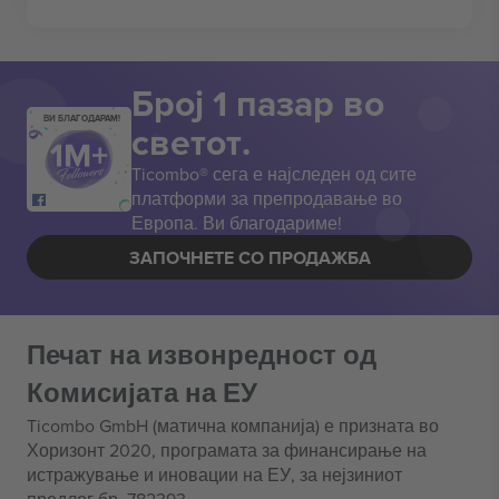
Број 1 пазар во
ВИ БЛАГОДАРАМ!
светот.
Ticombo® сега е најследен од сите
платформи за препродавање во
Европа. Ви благодариме!
ЗАПОЧНЕТЕ СО ПРОДАЖБА
Печат на извонредност од
Комисијата на ЕУ
Ticombo GmbH (матична компанија) е призната во
Хоризонт 2020, програмата за финансирање на
истражување и иновации на ЕУ, за нејзиниот