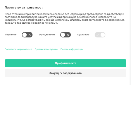
За
Корпоративни услуги
Тим
Најчесто поставувани прашања
TixProtect
Како работи
Отпечаток
Хотели
Правила и услови
World Cup Hub
Придружна програма
Контактирајте нѐ
Канцеларии и поддршка