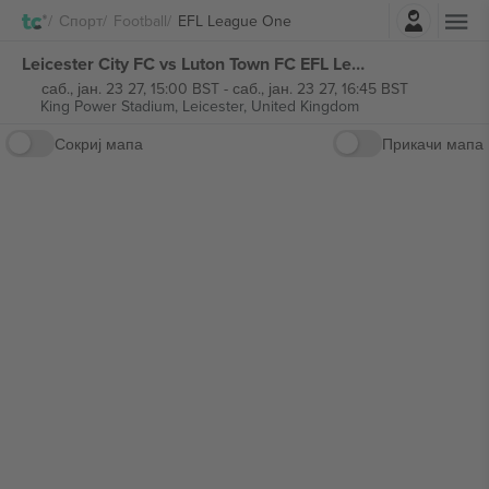
Најави се
Спорт
Football
EFL League One
Leicester City FC vs Luton Town FC EFL League One билети
саб., јан. 23 27, 15:00 BST
-
саб., јан. 23 27, 16:45 BST
King Power Stadium,
Leicester, United Kingdom
Сокриј мапа
Прикачи мапа