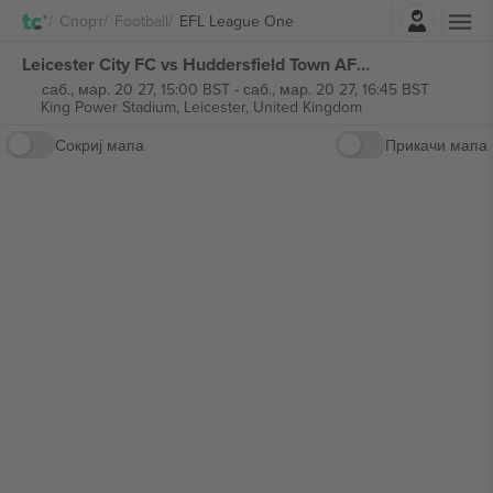
Најави се
Спорт
Football
EFL League One
Leicester City FC vs Huddersfield Town AFC EFL League One билети
саб., мар. 20 27, 15:00 BST
-
саб., мар. 20 27, 16:45 BST
King Power Stadium,
Leicester, United Kingdom
Сокриј мапа
Прикачи мапа