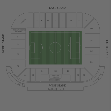
EAST STAND
VISITORS
L1
K1
J3
J2
J1
H1
G2
G1
SK1
RESERVE VISITOR
SECTION
NORTH STAND
P
SOUTH STAND
SK2
P1
SK3
P2
SK4
P3
B1
B2
B3
C1
C2
A1
A2
FOSSE CLUB
PREMIUM
5
1
FOSSE CLUB
WEST STAND
4
10
9
3