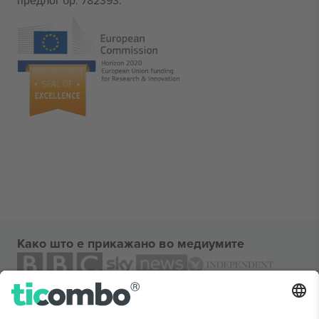
предлог бр. 782393.
Како што е прикажано во медиумите