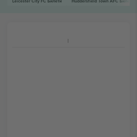
Leicester City FC
Билети
Huddersfield Town AFC
Билети