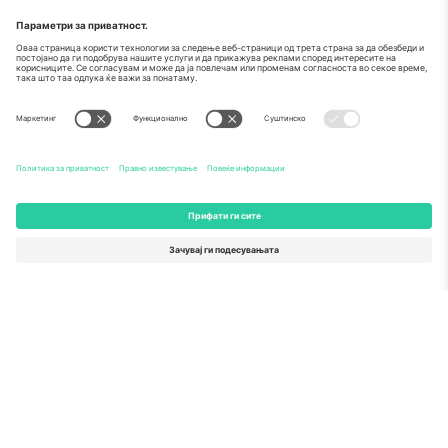
За
Корпоративни услуги
Тим
Најчесто поставувани прашања
TixProtect
Како работи
Отпечаток
Хотели
Правила и услови
World Cup Hub
Придружна програма
Контактирајте нѐ
Канцеларии и поддршка