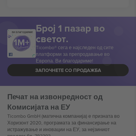
Број 1 пазар во
ВИ БЛАГОДАРАМ!
светот.
Ticombo® сега е најследен од сите
платформи за препродавање во
Европа. Ви благодариме!
ЗАПОЧНЕТЕ СО ПРОДАЖБА
Печат на извонредност од
Комисијата на ЕУ
Ticombo GmbH (матична компанија) е призната во
Хоризонт 2020, програмата за финансирање на
истражување и иновации на ЕУ, за нејзиниот