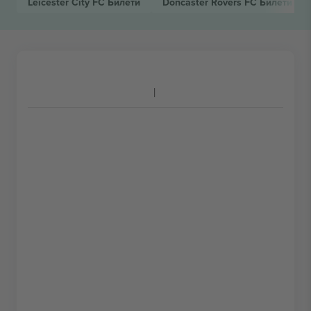
Leicester City FC
Билети
Doncaster Rovers FC
Билети