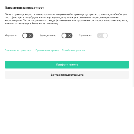
За
Корпоративни услуги
Тим
Најчесто поставувани прашања
TixProtect
Како работи
Отпечаток
Хотели
Правила и услови
World Cup Hub
Придружна програма
Контактирајте нѐ
Канцеларии и поддршка