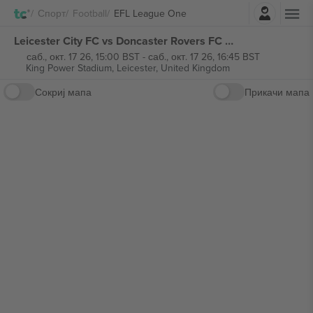
Најави се
Спорт
Football
EFL League One
Leicester City FC vs Doncaster Rovers FC EFL League One билети
саб., окт. 17 26, 15:00 BST
-
саб., окт. 17 26, 16:45 BST
King Power Stadium,
Leicester, United Kingdom
Сокриј мапа
Прикачи мапа