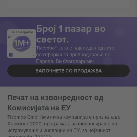
Број 1 пазар во
ВИ БЛАГОДАРАМ!
светот.
Ticombo® сега е најследен од сите
платформи за препродавање во
Европа. Ви благодариме!
ЗАПОЧНЕТЕ СО ПРОДАЖБА
Печат на извонредност од
Комисијата на ЕУ
Ticombo GmbH (матична компанија) е призната во
Хоризонт 2020, програмата за финансирање на
истражување и иновации на ЕУ, за нејзиниот