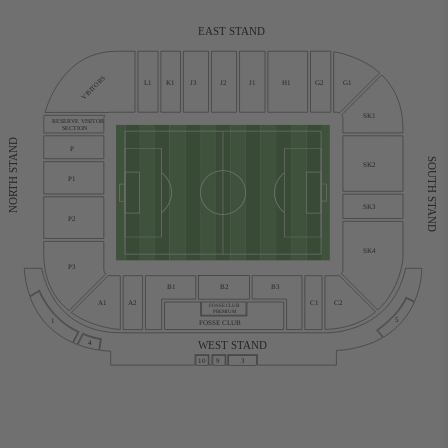
EAST STAND
VISITORS
L1
K1
J3
J2
J1
H1
G2
G1
SK1
RESERVE VISITOR
SECTION
NORTH STAND
P
SOUTH STAND
SK2
P1
SK3
P2
SK4
P3
B1
B2
B3
C1
C2
A1
A2
FOSSE CLUB
PREMIUM
5
1
FOSSE CLUB
WEST STAND
4
10
9
3