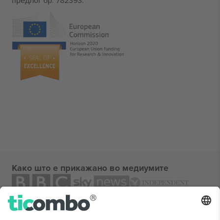
предлог бр. 782393.
Како што е прикажано во медиумите