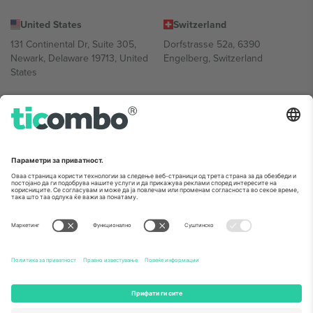
United States
Switzerland
131 Continental Dr, Suite 305,
Dorfstrasse 52a, 6390
Newark, Delaware 19713, United
Engelberg, Switzerland
States
Bulgaria
United Arab Emirates
Regus Sofia City West, bul
UAE Dubai Silicon Oasis, DDP
Totleben 53-55, 1606 Sofia,
Building A1, Office 302, Dubai,
Bulgaria
United Arab Emirates
Mexico
Av Chapultepec 360, Roma
Norte, Cuauhtémoc, 06700
Ciudad de México, CDMX,
Mexico
Правното лице на давателот на платформата може да се
разликува во зависност од локацијата, настанот и/или доменот.
За детали, проверете ја конкретната страница на настанот.,
Отпечаток
и
Услови.
© 2026 Ticombo. Сите права се задржани.