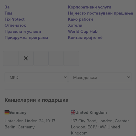
За
Корпоративни услуги
Тим
Најчесто поставувани прашања
TixProtect
Како работи
Отпечаток
Хотели
Правила и услови
World Cup Hub
Придружна програма
Контактирајте нѐ
Канцеларии и поддршка
Germany
United Kingdom
Unter den Linden 24, 10117
167 City Road, London, Greater
Berlin, Germany
London, EC1V 1AW, United
Kingdom