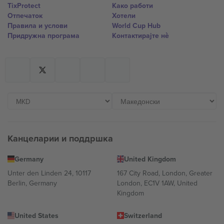
TixProtect
Како работи
Отпечаток
Хотели
Правила и услови
World Cup Hub
Придружна програма
Контактирајте нѐ
Канцеларии и поддршка
Germany
United Kingdom
Unter den Linden 24, 10117
167 City Road, London, Greater
Berlin, Germany
London, EC1V 1AW, United
Kingdom
United States
Switzerland