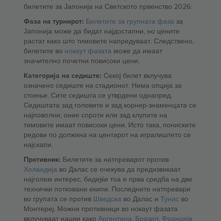
билетите за Јапонија на Светското првенство 2026:
Фаза на турнирот:
Билетите за групната фаза
за
Јапонија може да бидат најдостапни, но цените
растат како што тимовите напредуваат. Следствено,
билетите во
нокаут фазата
може да имаат
значително почетни повисоки цени.
Категорија на седиште:
Секој билет вклучува
означено седиште на стадионот. Нема опција за
стоење. Сите седишта се утврдени однапред.
Седиштата зад головите и зад корнер-знаменцата се
најповолни; оние спроти или зад клупите на
тимовите имаат повисоки цени. Исто така, пониските
редови по должина на центарот на игралиштето се
најскапи.
Противник:
Билетите за натпреварот против
Холандија
во Далас се очекува да предизвикаат
најголем интерес, бидејќи тоа е прва средба на две
технички потковани екипи. Последните натпревари
во групата се против
Шведска
во Далас и
Тунис
во
Монтереј. Можни противници во нокаут фазата
вклучуваат нации како
Аргентина
,
Бразил
,
Франција