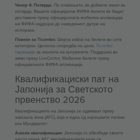
Чекор 4: Потврда.
По плаќањето, ќе добиете меил за
потврда. Вашите официјални ФИФА билети ќе бидат
доставени преку официјалната мобилна апликација
на ФИФА најдоцна до наведениот датум на
испорака.
Повеќе за Ticombo:
Широк избор на билети во сите
категории. Целосна споредба на цени.
Ticombo
гаранција
за заштита на купувачите. Поддршка во
живо преку LiveCentre. Мобилни билети преку
официјалната ФИФА апликација.
Квалификациски пат на
Јапонија за Светското
првенство 2026
Квалификациите на Јапонија се одвиваат преку
азиската зона (AFC), која е една од најтешките патеки
кон Мундијалот.
Азиски квалификации:
Јапонија го обезбеди своето
место преку AFC квалификациите каде се