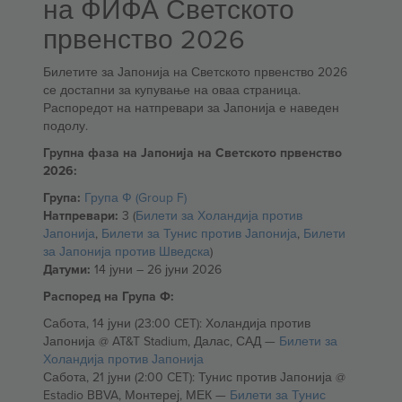
на ФИФА Светското
првенство 2026
Билетите за Јапонија на Светското првенство 2026
се достапни за купување на оваа страница.
Распоредот на натпревари за Јапонија е наведен
подолу.
Групна фаза на Јапонија на Светското првенство
2026:
Група:
Група Ф (Group F)
Натпревари:
3 (
Билети за Холандија против
Јапонија
,
Билети за Тунис против Јапонија
,
Билети
за Јапонија против Шведска
)
Датуми:
14 јуни – 26 јуни 2026
Распоред на Група Ф:
Сабота, 14 јуни (23:00 CET): Холандија против
Јапонија @ AT&T Stadium, Далас, САД —
Билети за
Холандија против Јапонија
Сабота, 21 јуни (2:00 CET): Тунис против Јапонија @
Estadio BBVA, Монтереј, МЕК —
Билети за Тунис