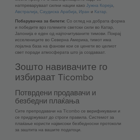
натпреваруваат силни нации како
Јужна Кореја
,
Австралија
,
Саудиска Арабија
,
Иран
и
Катар
.
Побарувачка за билети:
Со оглед на добрата форма
и победите врз големите светски сили во Катар,
Јапонија е еден од најпочитуваните тимови. Покрај
исселениците во Северна Америка, тимот има
лојална база на фанови кои се ценети во целиот
свет поради атмосферата што ја создаваат.
Зошто навивачите го
избираат Ticombo
Потврдени продавачи и
безбедни плаќања
Сите препродавачи на Ticombo се верификувани и
се придржуваат до строги правила. Системот за
плаќање користи највисоки безбедносни протоколи
за заштита на вашите податоци.