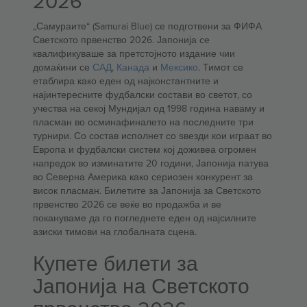
2026
„Самураите“ (Samurai Blue) се подготвени за ФИФА
Светското првенство 2026. Јапонија се
квалификуваше за претстојното издание чии
домаќини се
САД
,
Канада
и
Мексико
. Тимот се
етаблира како еден од најконстантните и
најинтересните фудбалски состави во светот, со
учества на секој Мундијал од 1998 година наваму и
пласман во осминафиналето на последните три
турнири. Со состав исполнет со ѕвезди кои играат во
Европа и фудбалски систем кој доживеа огромен
напредок во изминатите 20 години, Јапонија патува
во Северна Америка како сериозен конкурент за
висок пласман. Билетите за Јапонија за Светското
првенство 2026 се веќе во продажба и ве
покануваме да го погледнете еден од најсилните
азиски тимови на глобалната сцена.
Купете билети за
Јапонија на Светското