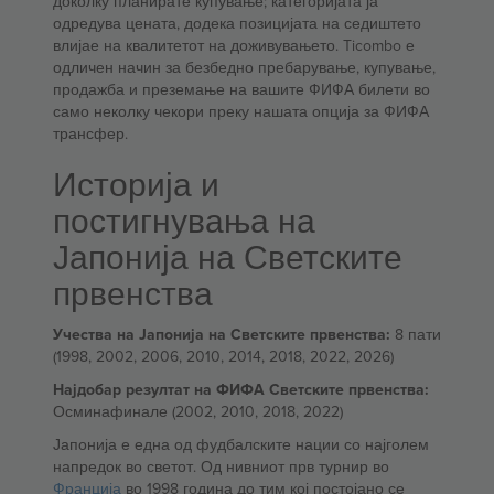
доколку планирате купување; категоријата ја
одредува цената, додека позицијата на седиштето
влијае на квалитетот на доживувањето. Ticombo е
одличен начин за безбедно пребарување, купување,
продажба и преземање на вашите ФИФА билети во
само неколку чекори преку нашата опција за ФИФА
трансфер.
Историја и
постигнувања на
Јапонија на Светските
првенства
Учества на Јапонија на Светските првенства:
8 пати
(1998, 2002, 2006, 2010, 2014, 2018, 2022, 2026)
Најдобар резултат на ФИФА Светските првенства:
Осминафинале (2002, 2010, 2018, 2022)
Јапонија е една од фудбалските нации со најголем
напредок во светот. Од нивниот прв турнир во
Франција
во 1998 година до тим кој постојано се