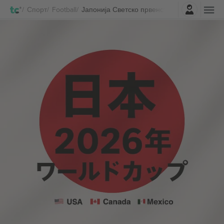
Најави се
Спорт
Football
Јапонија Светско првенство 2026 Билети