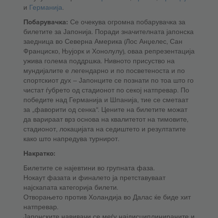
и
Германија
.
Побарувачка:
Се очекува огромна побарувачка за
билетите за Јапонија. Поради значителната јапонска
заедница во Северна Америка (Лос Анџелес, Сан
Франциско, Њујорк и Хонолулу), оваа репрезентација
ужива голема поддршка. Нивното присуство на
мундијалите е легендарно и по посветеноста и по
спортскиот дух – Јапонците се познати по тоа што го
чистат ѓубрето од стадионот по секој натпревар. По
победите над Германија и Шпанија, тие се сметаат
за „фаворити од сенка“. Цените на билетите можат
да варираат врз основа на квалитетот на тимовите,
стадионот, локацијата на седиштето и резултатите
како што напредува турнирот.
Накратко:
Билетите се најевтини во групната фаза.
Нокаут фазата и финалето ја претставуваат
најскапата категорија билети.
Отворањето против Холандија во Далас ќе биде хит
натпревар.
Јапонските навивачи се меѓу најдисциплинираните и