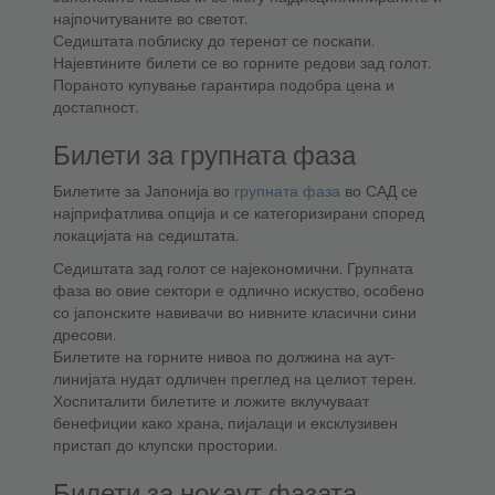
најпочитуваните во светот.
Седиштата поблиску до теренот се поскапи.
Најевтините билети се во горните редови зад голот.
Пораното купување гарантира подобра цена и
достапност.
Билети за групната фаза
Билетите за Јапонија во
групната фаза
во САД се
најприфатлива опција и се категоризирани според
локацијата на седиштата.
Седиштата зад голот се најекономични. Групната
фаза во овие сектори е одлично искуство, особено
со јапонските навивачи во нивните класични сини
дресови.
Билетите на горните нивоа по должина на аут-
линијата нудат одличен преглед на целиот терен.
Хоспиталити билетите и ложите вклучуваат
бенефиции како храна, пијалаци и ексклузивен
пристап до клупски простории.
Билети за нокаут фазата