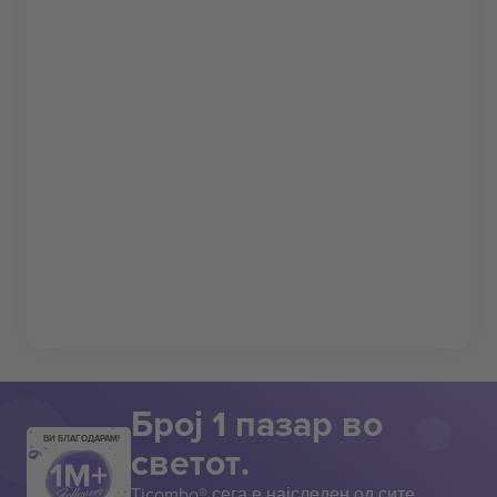
Број 1 пазар во
ВИ БЛАГОДАРАМ!
светот.
Ticombo® сега е најследен од сите