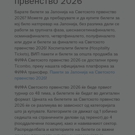
првенство 2026
Барате билети за Јапонија на Светското првенство
2026? Можете да пребарувате и да купите билети за
кој било натпревар на Јапонија, без разлика дали се
работи за групната фаза, шеснаесетинафиналето,
осминафиналето, четвртфиналето, полуфиналето
или дури и билети за финалето на Светското
првенство 2026! Хоспиталити билети (Hospitality
Tickets), ВИП пакети и билети за општа продажба за
ФИФА Светското првенство 2026 се достапни преку
Ticombo, преку нашата официјална платформа за
ФИФА трансфер.
Пакети за Јапонија на Светското
првенство 2026
!
ФИФА Светското првенство 2026 ќе биде првиот
турнир со 48 тима, а билетите ќе бидат во дигитален
формат. Цената на билетите за Светското првенство
2026 ќе се разликува во зависност од категоријата
што ја купувате. Категориите се движат од 1 (обично
седишта на страничните делови од теренот) до 4
(пооддалечени позиции), како и навивачкиот сектор.
Распределбата и категориите на билети се важни