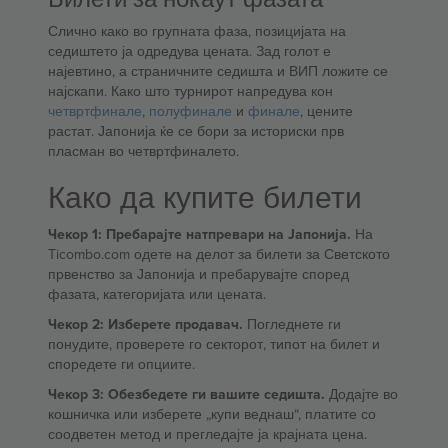
Слично како во групната фаза, позицијата на
седиштето ја одредува цената. Зад голот е
најевтино, а страничните седишта и ВИП ложите се
најскапи. Како што турнирот напредува кон
четвртфинале
,
полуфинале
и
финале
, цените
растат. Јапонија ќе се бори за историски прв
пласман во четвртфиналето.
Како да купите билети
Чекор 1: Пребарајте натпревари на Јапонија.
На
Ticombo.com одете на делот за билети за Светското
првенство за Јапонија и пребарувајте според
фазата, категоријата или цената.
Чекор 2: Изберете продавач.
Погледнете ги
понудите, проверете го секторот, типот на билет и
споредете ги опциите.
Чекор 3: Обезбедете ги вашите седишта.
Додајте во
кошничка или изберете „купи веднаш“, платите со
соодветен метод и прегледајте ја крајната цена.