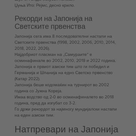
Џуња Ито: Рејмс, десно крило.
Рекорди на Јапонија на
Светските првенства
Јапонија сега има 8 последователни настапи на
Светските првенства (1998, 2002, 2006, 2010, 2014,
2018, 2022, 2026).
Најдобриот пласман на „Самураите“ е
осминафинале во 2002, 2010, 2018 и 2022 година.
Јапонија е првиот азиски тим што ги победил и
Германија и Шпанија на едно Светско првенство
(Катар 2022).
Јапонија беше кодомаќин на турнирот во 2002
година со Јужна Кореја.
Имаа водство од 2-0 во осминафиналето во 2018
година, пред да изгубат со 3-2.
Го држи рекордот за најмногу мундијалски настапи
на еден азиски тим.
Натпревари на Јапонија