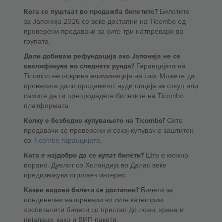
Кога се пуштаат во продажба билетите?
Билетите
за Јапонија 2026 се веќе достапни на Ticombo од
проверени продавачи за сите три натпревари во
групата.
Дали добивам рефундација ако Јапонија не се
квалификува во следната рунда?
Гаранцијата на
Ticombo не покрива елиминација на тим. Можете да
проверите дали продавачот нуди опција за откуп или
самите да ги препродадете билетите на Ticombo
платформата.
Колку е безбедно купувањето на Ticombo?
Сите
продавачи се проверени и секој купувач е заштитен
со
Ticombo гаранцијата
.
Кога е најдобро да се купат билети?
Што е можно
порано. Дуелот со Холандија во Далас веќе
предизвикува огромен интерес.
Какви видови билети се достапни?
Билети за
поединечни натпревари во сите категории,
хоспиталити билети со пристап до ложи, храна и
пијалаци, како и ВИП пакети.