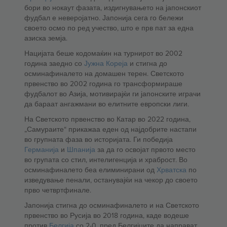
бори во нокаут фазата, издигнувањето на јапонскиот
фудбал е неверојатно. Јапонија сега го бележи
своето осмо по ред учество, што е прв пат за една
азиска земја.
Нацијата беше кодомаќин на турнирот во 2002
година заедно со
Јужна Кореја
и стигна до
осминафиналето на домашен терен. Светското
првенство во 2002 година го трансформираше
фудбалот во Азија, мотивирајќи ги јапонските играчи
да бараат ангажмани во елитните европски лиги.
На Светското првенство во Катар во 2022 година,
„Самураите“ прикажаа еден од најдобрите настапи
во групната фаза во историјата. Ги победија
Германија
и
Шпанија
за да го освојат првото место
во групата со стил, интелигенција и храброст. Во
осминафиналето беа елиминирани од
Хрватска
по
изведување пенали, останувајќи на чекор до своето
прво четвртфинале.
Јапонија стигна до осминафиналето и на Светското
првенство во Русија во 2018 година, каде водеше
против
Белгија
со 2-0, пред Белгијците да направат