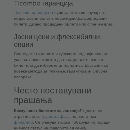
Ticombo гаранција
Ticombo гаранцијата
нуди заштита во случај на:
недоставени билети, невалидни/фалсификувани
билети, двојно продадени билети или спречен влез.
Јасни цени и флексибилни
опции
Споредете ги цените и купувајте под најповолни
услови. Лесно можете да го надградите вашиот
билет или да изберете алтернатива. Достапни се
повеќе методи за плаќање, гарантирајќи сигурна
испорака.
Често поставувани
прашања
Колку чинат билетите за Јапонија?
Цените се
атрактивни во
групната фаза
, но растат кон
финалето
. Се очекува висока побарувачка поради
нивниот статус на фаворити од сенка.