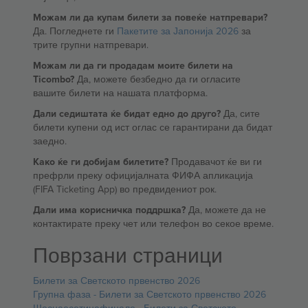
Можам ли да купам билети за повеќе натпревари?
Да. Погледнете ги
Пакетите за Јапонија 2026
за
трите групни натпревари.
Можам ли да ги продадам моите билети на
Ticombo?
Да, можете безбедно да ги огласите
вашите билети на нашата платформа.
Дали седиштата ќе бидат едно до друго?
Да, сите
билети купени од ист оглас се гарантирани да бидат
заедно.
Како ќе ги добијам билетите?
Продавачот ќе ви ги
префрли преку официјалната ФИФА апликација
(FIFA Ticketing App) во предвидениот рок.
Дали има корисничка поддршка?
Да, можете да не
контактирате преку чет или телефон во секое време.
Поврзани страници
Билети за Светското првенство 2026
Групна фаза - Билети за Светското првенство 2026