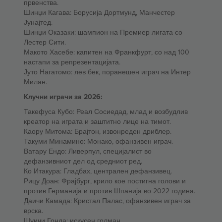
првенства.
Шинџи Кагава: Борусија Дортмунд, Манчестер
Јунајтед.
Шинџи Оказаки: шампион на Премиер лигата со
Лестер Сити.
Макото Хасебе: капитен на Франкфурт, со над 100
настапи за репрезентацијата.
Јуто Нагатомо: лев бек, поранешен играч на Интер
Милан.
Клучни играчи за 2026:
Такефуса Кубо: Реал Сосиедад, млад и возбудлив
креатор на играта и заштитно лице на тимот.
Каору Митома: Брајтон, извонреден дриблер.
Такуми Минамино: Монако, офанзивен играч.
Ватару Ендо: Ливерпул, специјалист во
дефанзивниот дел од средниот ред.
Ко Итакура: Гладбах, централен дефанзивец.
Рицу Доан: Фрајбург, крило кое постигна голови и
против Германија и против Шпанија во 2022 година.
Даичи Камада: Кристал Палас, офанзивен играч за
врска.
Шуичи Гонда: искусен голман.