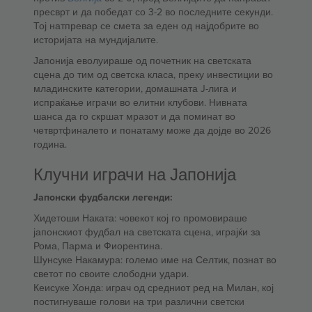
пресврт и да победат со 3-2 во последните секунди.
Тој натпревар се смета за еден од најдобрите во
историјата на мундијалите.
Јапонија еволуираше од почетник на светската
сцена до тим од светска класа, преку инвестиции во
младинските категории, домашната J-лига и
испраќање играчи во елитни клубови. Нивната
шанса да го скршат мразот и да поминат во
четвртфиналето и понатаму може да дојде во 2026
година.
Клучни играчи на Јапонија
Јапонски фудбалски легенди:
Хидетоши Наката: човекот кој го промовираше
јапонскиот фудбал на светската сцена, играјќи за
Рома, Парма и Фиорентина.
Шунсуке Накамура: големо име на Селтик, познат во
светот по своите слободни удари.
Кеисуке Хонда: играч од средниот ред на Милан, кој
постигнуваше голови на три различни светски