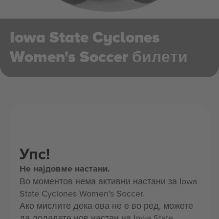
Iowa State Cyclones
Women's Soccer билети
Упс!
Не најдовме настани.
Во моментов нема активни настани за Iowa
State Cyclones Women's Soccer.
Ако мислите дека ова не е во ред, можете
да додадете нов настан на Iowa State