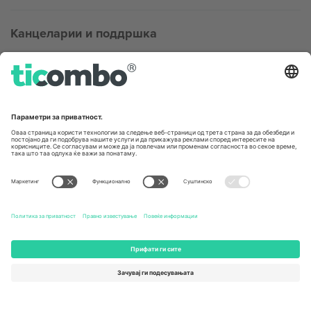
Канцеларии и поддршка
Germany
United Kingdom
Unter den Linden 24, 10117
167 City Road, London, Greater
Berlin, Germany
London, EC1V 1AW, United
Kingdom
United States
Switzerland
131 Continental Dr, Suite 305,
Dorfstrasse 52a, 6390
Newark, Delaware 19713, United
Engelberg, Switzerland
States
Bulgaria
United Arab Emirates
Regus Sofia City West, bul
UAE Dubai Silicon Oasis, DDP
Totleben 53-55, 1606 Sofia,
Building A1, Office 302, Dubai,
Bulgaria
United Arab Emirates
Mexico