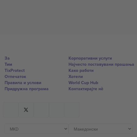
За
Корпоративни услуги
Тим
Најчесто поставувани прашања
TixProtect
Како работи
Отпечаток
Хотели
Правила и услови
World Cup Hub
Придружна програма
Контактирајте нѐ