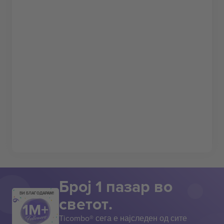
Број 1 пазар во
ВИ БЛАГОДАРАМ!
светот.
Ticombo® сега е најследен од сите