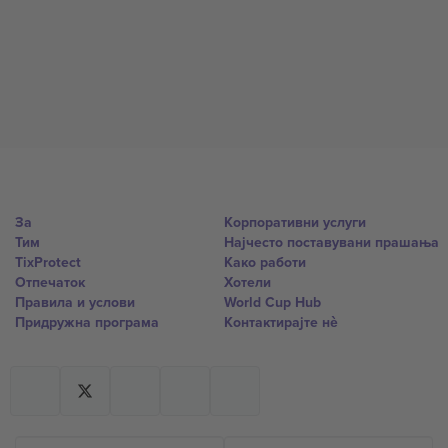
За
Корпоративни услуги
Тим
Најчесто поставувани прашања
TixProtect
Како работи
Отпечаток
Хотели
Правила и услови
World Cup Hub
Придружна програма
Контактирајте нѐ