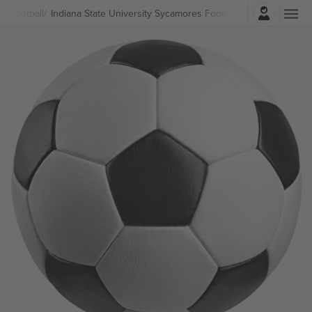
Најави се
т
Football
Indiana State University Sycamores Football Билети