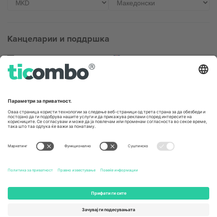
Канцеларии и поддршка
Germany
United Kingdom
Unter den Linden 24, 10117
167 City Road, London, Greater
Berlin, Germany
London, EC1V 1AW, United
Kingdom
United States
Switzerland
131 Continental Dr, Suite 305,
Dorfstrasse 52a, 6390
Newark, Delaware 19713, United
Engelberg, Switzerland
States
Bulgaria
United Arab Emirates
Regus Sofia City West, bul
UAE Dubai Silicon Oasis, DDP
Totleben 53-55, 1606 Sofia,
Building A1, Office 302, Dubai,
Bulgaria
United Arab Emirates