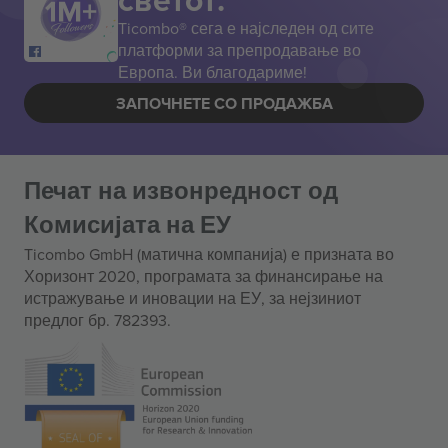
Ticombo® сега е најследен од сите
платформи за препродавање во
Европа. Ви благодариме!
ЗАПОЧНЕТЕ СО ПРОДАЖБА
Печат на извонредност од
Комисијата на ЕУ
Ticombo GmbH (матична компанија) е призната во
Хоризонт 2020, програмата за финансирање на
истражување и иновации на ЕУ, за нејзиниот
предлог бр. 782393.