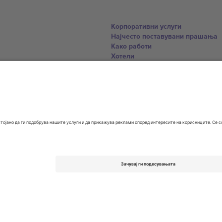
Корпоративни услуги
Најчесто поставувани прашања
Како работи
Хотели
World Cup Hub
Контактирајте нѐ
United Kingdom
167 City Road, London, Greater L
Switzerland
United States
Dorfstrasse 52a, 6390 Engelberg, 