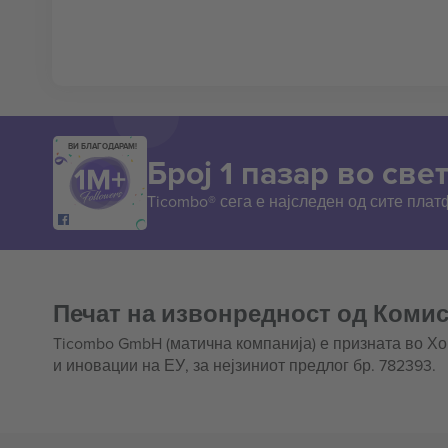
ВИ БЛАГОДАРАМ!
Број 1 пазар во свет
Ticombo® сега е најследен од сите пла
Печат на извонредност од Комис
Ticombo GmbH (матична компанија) е призната во Х
и иновации на ЕУ, за нејзиниот предлог бр. 782393.