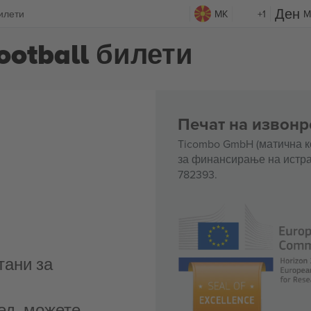
Билети
MK
+1
M
ootball билети
Печат на извонр
Ticombo GmbH (матична к
за финансирање на истра
782393.
тани за
ед, можете