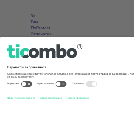
За
Тим
TixProtect
Отпечаток
Правила и услови
Придружна програма
Канцеларии и поддршка
Germany
Unter den Linden 24, 10117 Berlin, Germany
United States
131 Continental Dr, Suite 305, Newark, Delaware 19713, 