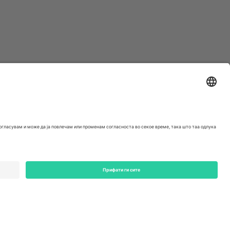
ondon, EC1V 1AW, United Kingdom
Switzerland