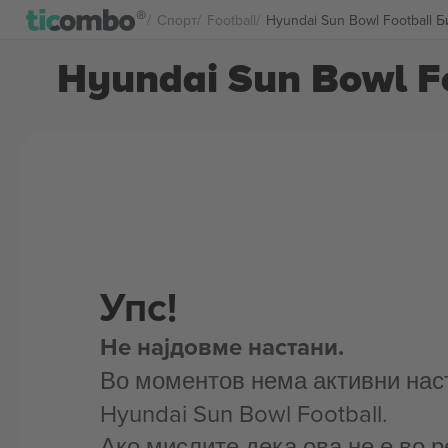
Спорт
Football
Hyundai Sun Bowl Football 
Hyundai Sun Bowl F
Упс!
Не најдовме настани.
Во моментов нема активни нас
Hyundai Sun Bowl Football.
Ако мислите дека ова не е во р