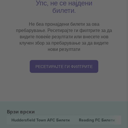
Упс, не се најдени
билети.
Не беа пронајдени билети за ова
пребарување. Ресетирајте ги филтрите за да
видите повеќе резултати или внесете нов
клучен збор за пребарување за да видите
нови резултати
РЕСЕТИРАЈТЕ ГИ ФИЛТРИТЕ
Брзи врски
Huddersfield Town AFC
Билети
Reading FC
Билети
E