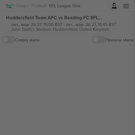
Најави се
Спорт
Football
EFL League One
Huddersfield Town AFC vs Reading FC EFL League One билети
пет., мар. 26 27, 15:00 BST
-
пет., мар. 26 27, 16:45 BST
John Smith's Stadium,
Huddersfield, United Kingdom
Сокриј мапа
Прикачи мапа