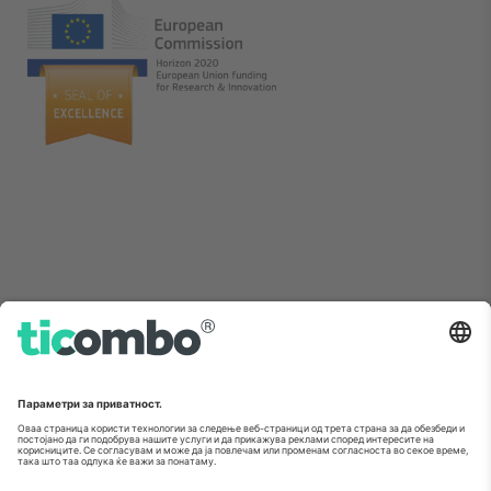
Како што е прикажано во медиумите