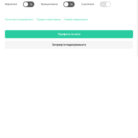
За
Корпоративни услуги
Тим
Најчесто поставувани прашања
TixProtect
Како работи
Отпечаток
Хотели
Правила и услови
World Cup Hub
Придружна програма
Контактирајте нѐ
Канцеларии и поддршка
Germany
United Kingdom