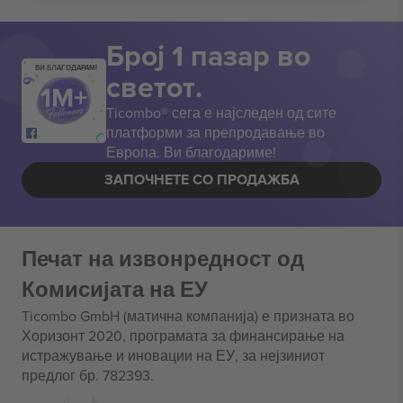
Број 1 пазар во
ВИ БЛАГОДАРАМ!
светот.
Ticombo® сега е најследен од сите
платформи за препродавање во
Европа. Ви благодариме!
ЗАПОЧНЕТЕ СО ПРОДАЖБА
Печат на извонредност од
Комисијата на ЕУ
Ticombo GmbH (матична компанија) е призната во
Хоризонт 2020, програмата за финансирање на
истражување и иновации на ЕУ, за нејзиниот
предлог бр. 782393.