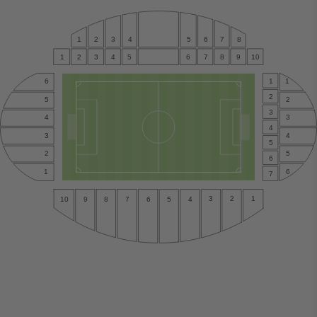
1
2
3
4
5
6
7
8
1
2
3
4
5
6
7
8
9
10
1
1
6
2
2
5
3
4
3
4
4
3
5
5
2
6
6
1
7
3
2
1
5
4
9
8
7
6
10