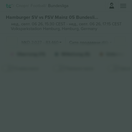
Најави се
Спорт
Football
Bundesliga
Hamburger SV vs FSV Mainz 05 Bundesliga билети
нед., септ. 06 26, 15:30 CEST
-
нед., септ. 06 26, 17:15 CEST
Volksparkstadion Hamburg,
Hamburg, Germany
MKD
2.027
-
83.460
Сите продавачи (46)
Секци
Oberrang (11)
Mittelrang (5)
Unterrang (
Сокриј мапа
Прикачи мапа
Цени