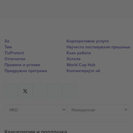
За
Корпоративни услуги
Тим
Најчесто поставувани прашања
TixProtect
Како работи
Отпечаток
Хотели
Правила и услови
World Cup Hub
Придружна програма
Контактирајте нѐ
Канцеларии и поддршка