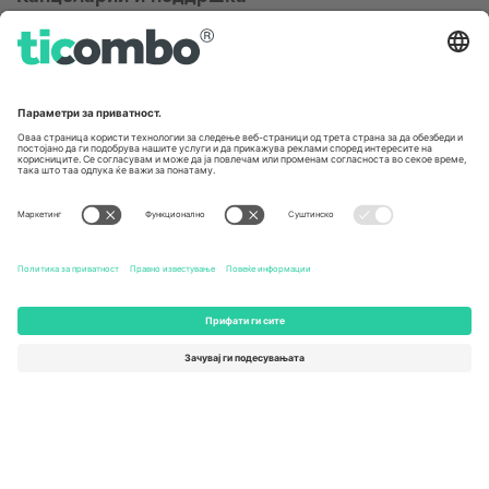
Germany
United Kingdom
Unter den Linden 24, 10117
167 City Road, London, Greater
Berlin, Germany
London, EC1V 1AW, United
Kingdom
United States
Switzerland
131 Continental Dr, Suite 305,
Dorfstrasse 52a, 6390
Newark, Delaware 19713, United
Engelberg, Switzerland
States
Bulgaria
United Arab Emirates
Regus Sofia City West, bul
UAE Dubai Silicon Oasis, DDP
Totleben 53-55, 1606 Sofia,
Building A1, Office 302, Dubai,
Bulgaria
United Arab Emirates
Mexico
Av Chapultepec 360, Roma
Norte, Cuauhtémoc, 06700
Ciudad de México, CDMX,