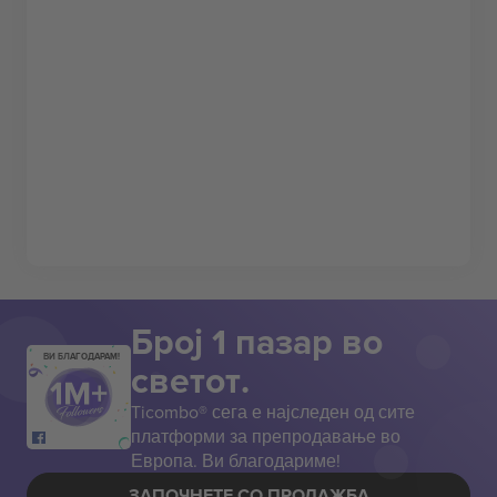
Број 1 пазар во
ВИ БЛАГОДАРАМ!
светот.
Ticombo® сега е најследен од сите
платформи за препродавање во
Европа. Ви благодариме!
ЗАПОЧНЕТЕ СО ПРОДАЖБА