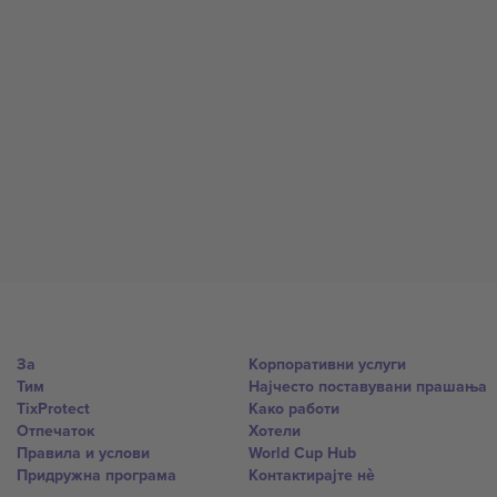
За
Корпоративни услуги
Тим
Најчесто поставувани прашања
TixProtect
Како работи
Отпечаток
Хотели
Правила и услови
World Cup Hub
Придружна програма
Контактирајте нѐ