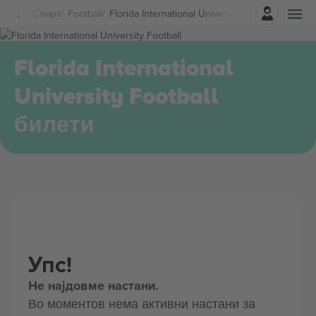
Најави се
Спорт
Football
Florida International University Football Билети
Florida International
University Football
билети
Упс!
Не најдовме настани.
Во моментов нема активни настани за