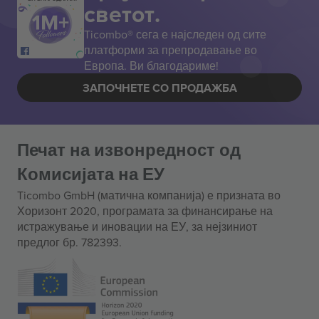
светот.
Ticombo® сега е најследен од сите
платформи за препродавање во
Европа. Ви благодариме!
ЗАПОЧНЕТЕ СО ПРОДАЖБА
Печат на извонредност од
Комисијата на ЕУ
Ticombo GmbH (матична компанија) е призната во
Хоризонт 2020, програмата за финансирање на
истражување и иновации на ЕУ, за нејзиниот
предлог бр. 782393.