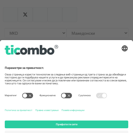
Канцеларии и поддршка
Germany
United Kingdom
Unter den Linden 24, 10117
167 City Road, London, Greater
Berlin, Germany
London, EC1V 1AW, United
Kingdom
United States
Switzerland
131 Continental Dr, Suite 305,
Dorfstrasse 52a, 6390
Newark, Delaware 19713, United
Engelberg, Switzerland
States