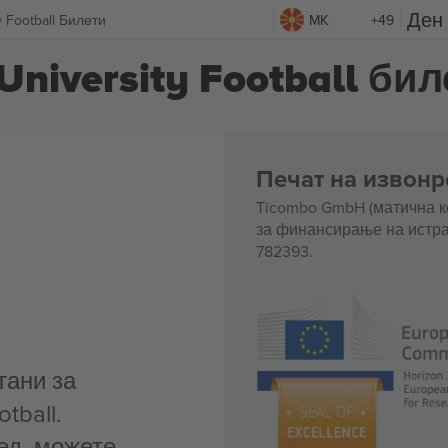
ty Football Билети
MK
+49
 University Football би
Печат на извонр
Ticombo GmbH (матична к
за финансирање на истра
782393.
тани за
otball.
ед, можете