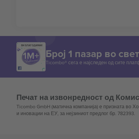
ВИ БЛАГОДАРАМ!
Број 1 пазар во свет
Ticombo® сега е најследен од сите пла
Печат на извонредност од Комис
Ticombo GmbH (матична компанија) е призната во Х
и иновации на ЕУ, за нејзиниот предлог бр. 782393.