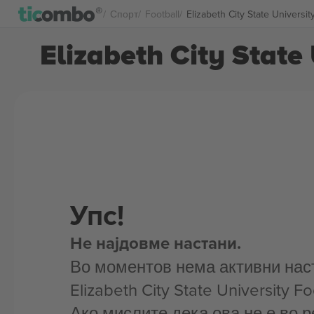
Спорт
Football
Elizabeth City State Universi
Elizabeth City State
Упс!
Не најдовме настани.
Во моментов нема активни нас
Elizabeth City State University Fo
Ако мислите дека ова не е во р