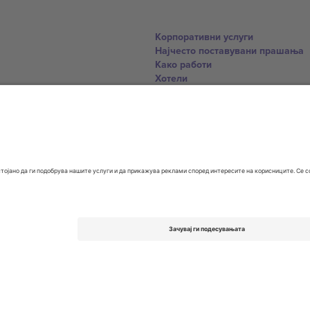
Корпоративни услуги
Најчесто поставувани прашања
Како работи
Хотели
World Cup Hub
Контактирајте нѐ
United Kingdom
167 City Road, London, Greater L
Switzerland
United States
Dorfstrasse 52a, 6390 Engelberg, 