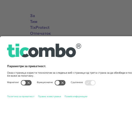
За
Тим
TixProtect
Отпечаток
Правила и услови
Придружна програма
Канцеларии и поддршка
Germany
Unter den Linden 24, 10117 Berlin, Germany
United States
131 Continental Dr, Suite 305, Newark, Delaware 19713, 