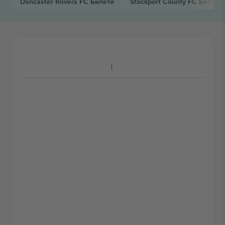
Doncaster Rovers FC
Билети
Stockport County FC
Билети