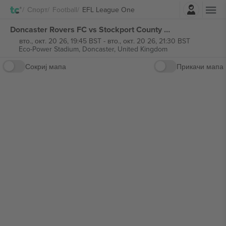
Најави се
Спорт
Football
EFL League One
Doncaster Rovers FC vs Stockport County FC EFL League One билети
вто., окт. 20 26, 19:45 BST
-
вто., окт. 20 26, 21:30 BST
Eco-Power Stadium,
Doncaster, United Kingdom
Сокриј мапа
Прикачи мапа