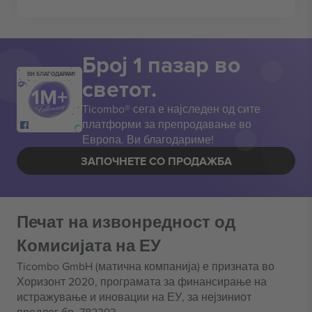
Број 1 пазар во
ВИ БЛАГОДАРАМ!
светот.
Ticombo® сега е најследен од сите
платформи за препродавање во
Европа. Ви благодариме!
ЗАПОЧНЕТЕ СО ПРОДАЖБА
Печат на извонредност од
Комисијата на ЕУ
Ticombo GmbH (матична компанија) е призната во
Хоризонт 2020, програмата за финансирање на
истражување и иновации на ЕУ, за нејзиниот