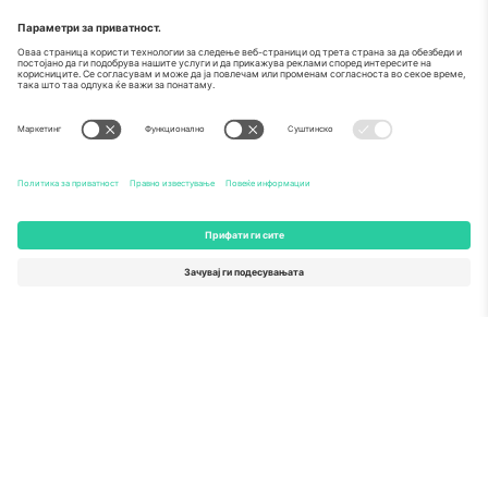
За
Корпоративни услуги
Тим
Најчесто поставувани прашања
TixProtect
Како работи
Отпечаток
Хотели
Правила и услови
World Cup Hub
Придружна програма
Контактирајте нѐ
Канцеларии и поддршка