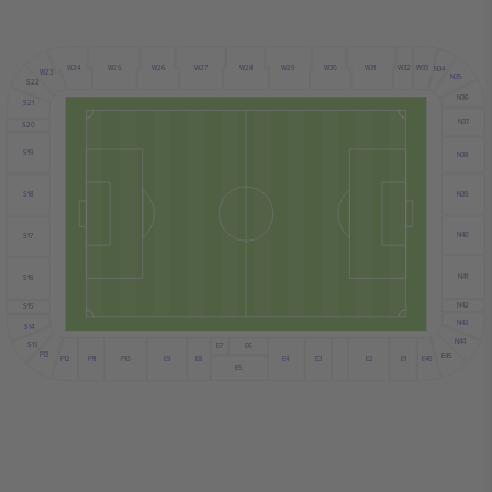
W30
W27
W29
W31
W32
W24
W26
W28
W25
W33
N34
W23
N35
S22
N36
S21
N37
S20
S19
N38
N39
S18
N40
S17
N41
S16
N42
S15
N43
S14
N44
S13
E6
E7
F13
E45
F12
E9
E4
E2
E8
E3
F10
E1
F11
E46
E5