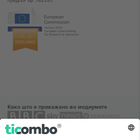
предлог бр. 782393.
Како што е прикажано во медиумите