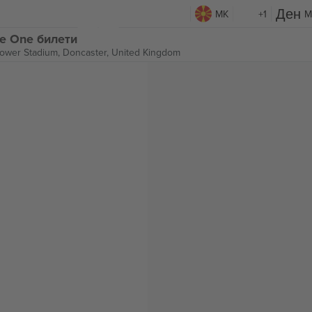
MK
+1
M
ue One билети
ower Stadium,
Doncaster, United Kingdom