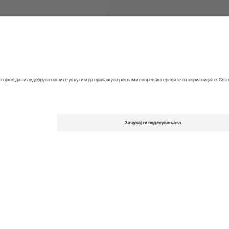
EFL League One
Билети