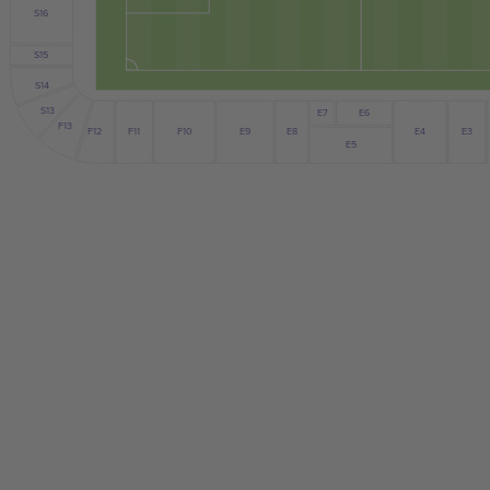
S16
S15
S14
S13
E6
E7
F13
F12
E9
E4
E8
E3
F10
F11
E5