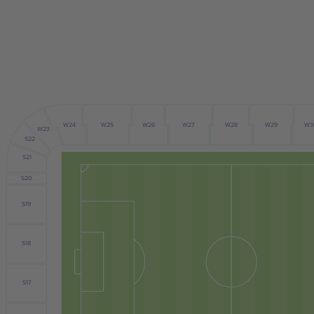
W27
W3
W24
W26
W28
W29
W25
W23
S22
S21
S20
S19
S18
S17