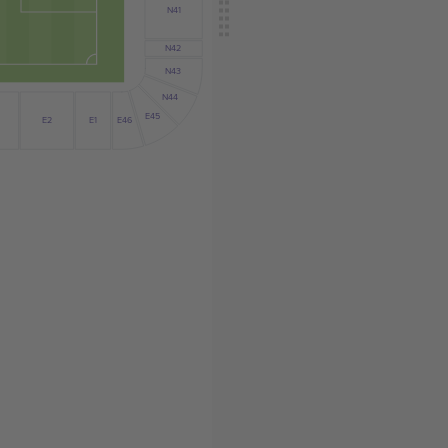
N41
N42
N43
N44
E45
E2
E1
E46