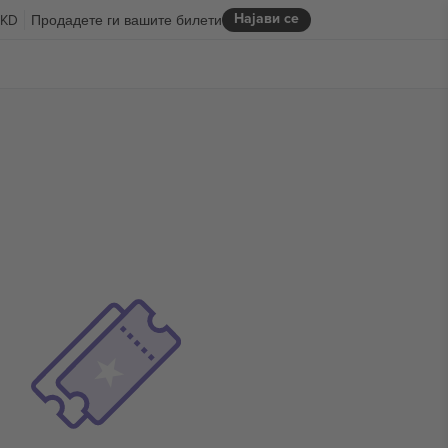
Најави се
KD
Продадете ги вашите билети