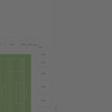
0
W31
W32
W33
N34
N35
N36
N37
N38
N39
N40