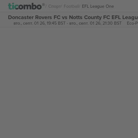
Спорт
Football
EFL League One
Doncaster Rovers FC vs Notts County FC EFL Leag
вто., септ. 01 26, 19:45 BST
-
вто., септ. 01 26, 21:30 BST
Eco-P