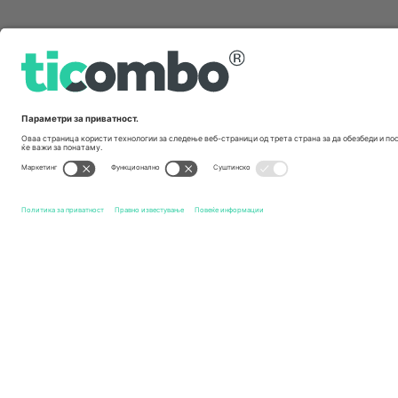
Брзи врски
Doncaster Rovers FC
Билети
Notts County FC
Билети